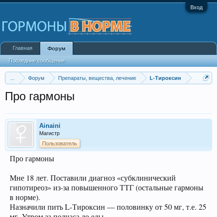
Вход
Главная
Форум
Последние сообщения
...
Форум
Препараты, вещества, лечение
L-Тироксин
Про гармоны
Ainaini
Магистр
Пользователь
Про гармоны
Мне 18 лет. Поставили диагноз «субклинический
гипотиреоз» из-за повышенного ТТГ (остальные гармоны
в норме).
Назначили пить L-Тироксин — половинку от 50 мг, т.е. 25
мг. Утром за полчаса до еды.