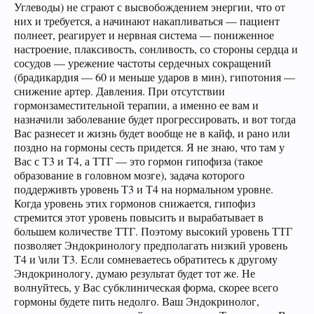
Углеводы) не сграют с высвобождением энергии, что от
них и требуется, а начинают накапливаться — пациент
полнеет, реагирует и нервная система — пониженное
настроение, плаксивость, сонливость, со стороны сердца и
сосудов — урежение частоты сердечных сокращений
(брадикардия — 60 и меньше ударов в мин), гипотония —
снижение артер. Давления. При отсутствии
гормонзаместительной терапии, а именно ее вам и
назначили заболевание будет прогрессировать, и вот тогда
Вас разнесет и жизнь будет вообще не в кайф, и рано или
поздно на гормоны сесть придется. Я не знаю, что там у
Вас с Т3 и Т4, а ТТГ — это гормон гипофиза (такое
образование в головном мозге), задача которого
поддерживть уровень Т3 и Т4 на нормальном уровне.
Когда уровень этих гормонов снижается, гипофиз
стремится этот уровень повысить и вырабатывает в
большем количестве ТТГ. Поэтому высокий уровень ТТГ
позволяет Эндокринологу предполагать низкий уровень
Т4 и \или Т3. Если сомневаетесь обратитесь к другому
Эндокринологу, думаю результат будет тот же. Не
волнуйтесь, у Вас субклиническая форма, скорее всего
гормоны будете пить недолго. Ваш Эндокринолог,