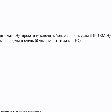
ринимать Эутирокс и исключить йод, если есть узлы (ПРИЕМ Э
выше нормы и очень бОльшие антитела к ТПО)
 и вашей мамы получится!