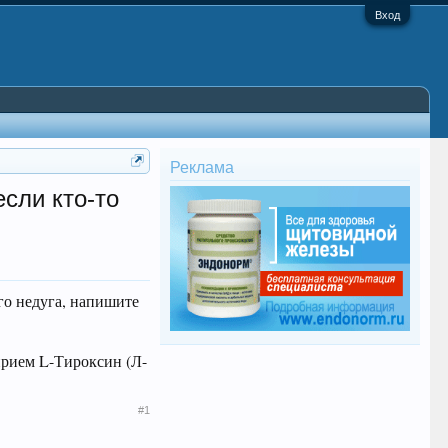
Вход
Реклама
сли кто-то
го недуга, напишите
 прием L-Тироксин (Л-
#1