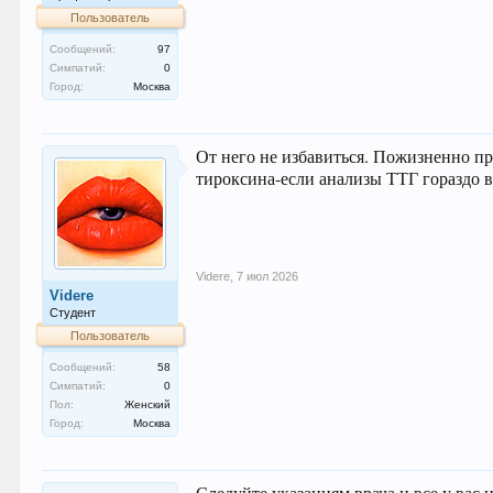
Пользователь
Сообщений:
97
Симпатий:
0
Город:
Москва
От него не избавиться. Пожизненно п
тироксина-если анализы ТТГ гораздо 
Videre
,
7 июл 2026
Videre
Студент
Пользователь
Сообщений:
58
Симпатий:
0
Пол:
Женский
Город:
Москва
Следуйте указаниям врача и все у вас