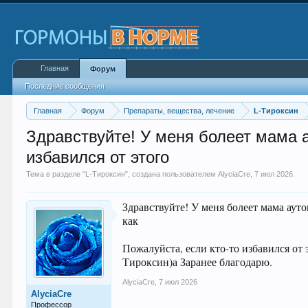
Главная
Форум
Последние сообщения
Главная
Форум
Препараты, вещества, лечение
L-Тироксин
Здравствуйте! У меня болеет мама 
избавился от этого
Тема в разделе "
L-Тироксин
", создана пользователем
AlyciaCre
,
7 июл 2026
.
Здравствуйте! У меня болеет мама аут
как
Пожалуйста, если кто-то избавился от
Тироксин)а Заранее благодарю.
AlyciaCre
,
7 июл 2026
AlyciaCre
Профессор