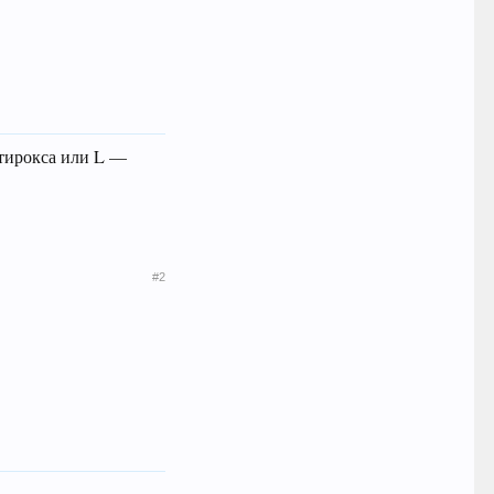
утирокса или L —
#2