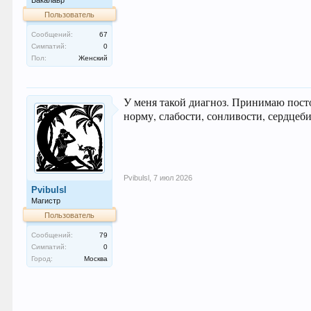
Бакалавр
Пользователь
Сообщений:
67
Симпатий:
0
Пол:
Женский
У меня такой диагноз. Принимаю пост
норму, слабости, сонливости, сердцеби
Pvibulsl
,
7 июл 2026
Pvibulsl
Магистр
Пользователь
Сообщений:
79
Симпатий:
0
Город:
Москва