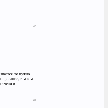
#3
ывается, то нужно
анирование, там вам
 печени и
#4