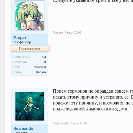
Marjari
,
7 июл 2026
Marjari
Профессор
Пользователь
Сообщений:
93
Симпатий:
0
Пол:
Женский
Город:
Калуга
Прием гормонов не оправдан совсем го
искать этому причину и устранять ее. 
покажут эту причину, и возможно, не 
поджелудочной химическими ядами.
Hoamando
,
7 июл 2026
Hoamando