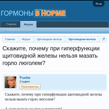
Вход
Главная
Форум
Последние сообщения
Главная
Форум
Щитовидная железа
Щитовидная железа
Скажите, почему при гиперфункции
щитовидной железы нельзя мазать
горло люголем?
Pustite
Студент
Пользователь
Скажите, почему при гиперфункции щитовидной железы
нельзя мазать горло люголем?
А если только он мне и помогает?