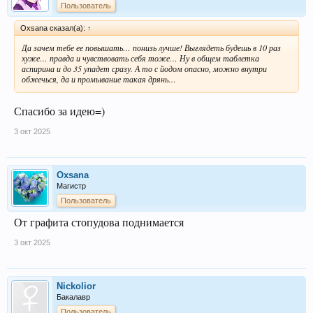
Пользователь
Oxsana сказал(а):
↑
Да зачем тебе ее повышать… понизь лучше! Выглядеть будешь в 10 раз
хуже… правда и чувствовать себя тоже… Ну в общем таблетка
аспирина и до 35 упадет сразу. А то с йодом опасно, можно внутри
обжечься, да и промывание такая дрянь…
Спасибо за идею=)
3 окт 2025
Oxsana
Магистр
Пользователь
От графита стопудова поднимается
3 окт 2025
Nickolior
Бакалавр
Пользователь