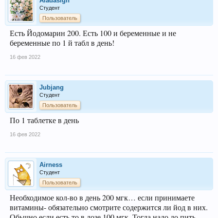
Aladasigh
Студент
Пользователь
Есть Йодомарин 200. Есть 100 и беременные и не
беременные по 1 й табл в день!
16 фев 2022
Jubjang
Студент
Пользователь
По 1 таблетке в день
16 фев 2022
Airness
Студент
Пользователь
Необходимое кол-во в день 200 мгк… если принимаете
витамины- обязательно смотрите содержится ли йод в них.
Обычно если есть то в дозе 100 мгк. Тогда надо до пить