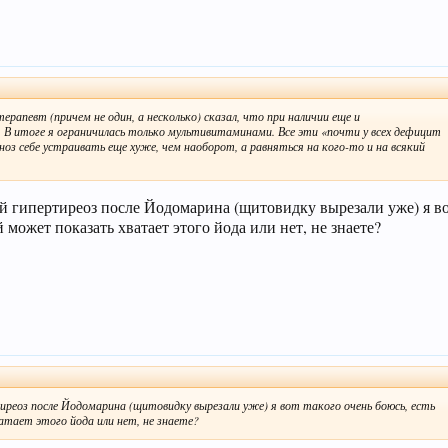
рапевт (причем не один, а несколько) сказал, что при наличии еще и
 В итоге я ограничилась только мультивитаминами. Все эти «почти у всех дефицит
оз себе устраивать еще хуже, чем наоборот, а равняться на кого-то и на всякий
ей гипертиреоз после Йодомарина (щитовидку вырезали уже) я во
 может показать хватает этого йода или нет, не знаете?
иреоз после Йодомарина (щитовидку вырезали уже) я вот такого очень боюсь, есть
тает этого йода или нет, не знаете?