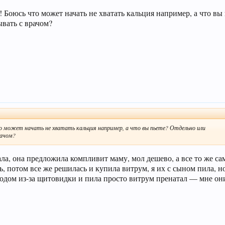
! Боюсь что может начать не хватать кальция например, а что вы
ывать с врачом?
то может начать не хватать кальция например, а что вы пьете? Отдельно или
рачом?
ала, она предложила компливит маму, мол дешево, а все то же сам
ть, потом все же решилась и купила витрум, я их с сыном пила, но
с йодом из-за щитовидки и пила просто витрум пренатал — мне о