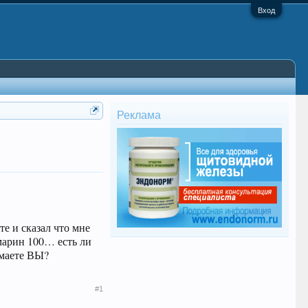
Вход
Реклама
е и сказал что мне
марин 100… есть ли
имаете ВЫ?
#1