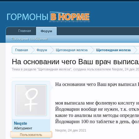
Главная
Форум
Последние сообщения
Главная
Форум
Щитовидная железа
Щитовидная железа
На основании чего Ваш врач выписа
Тема в разделе "
Щитовидная железа
", создана пользователем
Neqste
,
24 дек 2
На основании чего Ваш врач выписал
моя выписала мне фолиевую кислоту и 
Йодомарин вообще не нужен, т.к. отк
какие то анализы или методы определи
Йодомарин 100 по таблетке в день, фо
Neqste
Абитуриент
Neqste
,
24 дек 2021
Пользователь