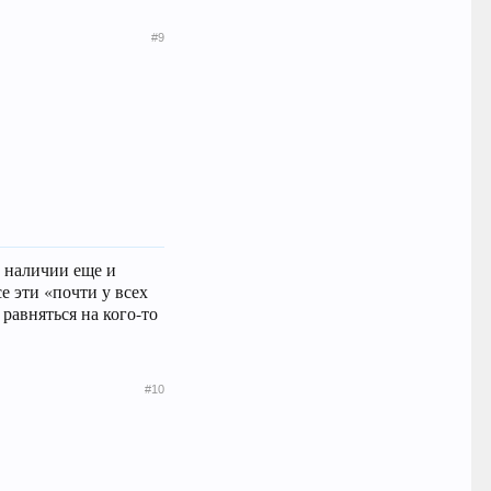
#9
и наличии еще и
е эти «почти у всех
равняться на кого-то
#10