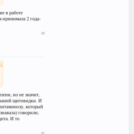
ие в работе
я-принимала 2 года-
#6
пени, но не значит,
леваний щитовидки. И
рвитаминозу, который
знавала) говорили,
ита. И то
#7