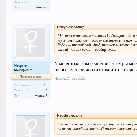
Симпатий:
0
Пол:
Женский
Emiliya сказал(а):
↑
Мне тоже гинеколог прописал Йодомарин 200, а те
мультивитаминов — это очень много и не нужно.
йода» — чистой воды бред, так как гипервитамин
случай что-то пить — вообще чушь.
У меня тоже такое мнение, у сетры мо
Neqste
боюсь, есть ли анализ какой то-который
Абитуриент
Пользователь
Neqste
,
24 дек 2021
Сообщений:
46
Симпатий:
0
Пол:
Женский
Neqste сказал(а):
↑
У меня тоже такое мнение, у сетры моей гиперт
ли анализ какой то-который может показать хва