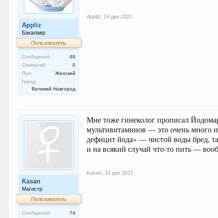
Appliz
,
24 дек 2021
Appliz
Бакалавр
Пользователь
Сообщений:
69
Симпатий:
0
Пол:
Женский
Город:
Великий Новгород
Мне тоже гинеколог прописал Йодомари
мультивитаминов — это очень много и 
дефицит йода» — чистой воды бред, так
и на всякий случай что-то пить — воо
Kasan
,
24 дек 2021
Kasan
Магистр
Пользователь
Сообщений:
74