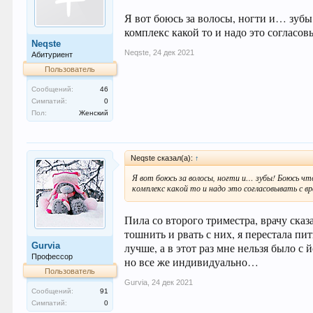
Я вот боюсь за волосы, ногти и… зубы
комплекс какой то и надо это согласов
Neqste
Neqste
,
24 дек 2021
Абитуриент
Пользователь
Сообщений:
46
Симпатий:
0
Пол:
Женский
Neqste сказал(а):
↑
Я вот боюсь за волосы, ногти и… зубы! Боюсь ч
комплекс какой то и надо это согласовывать с в
Пила со второго триместра, врачу сказ
тошнить и рвать с них, я перестала пи
Gurvia
лучше, а в этот раз мне нельзя было 
Профессор
но все же индивидуально…
Пользователь
Gurvia
,
24 дек 2021
Сообщений:
91
Симпатий:
0