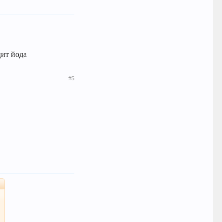
цит йода
#5