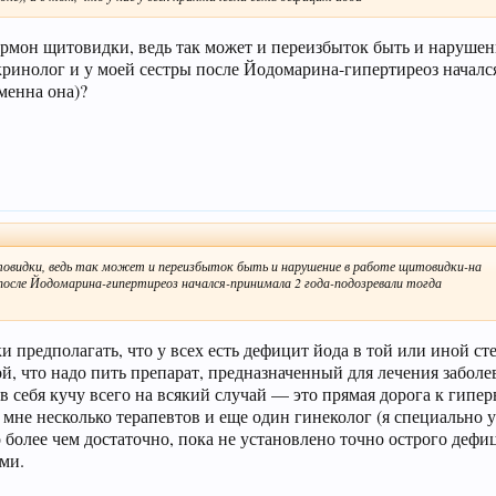
ормон щитовидки, ведь так может и переизбыток быть и нарушен
ринолог и у моей сестры после Йодомарина-гипертиреоз началс
менна она)?
товидки, ведь так может и переизбыток быть и нарушение в работе щитовидки-на
 после Йодомарина-гипертиреоз начался-принимала 2 года-подозревали тогда
 предполагать, что у всех есть дефицит йода в той или иной сте
кой, что надо пить препарат, предназначенный для лечения забо
 в себя кучу всего на всякий случай — это прямая дорога к гипе
мне несколько терапевтов и еще один гинеколог (я специально у
более чем достаточно, пока не установлено точно острого дефиц
ми.