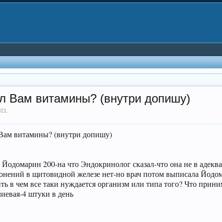
л Вам витамины? (внутри допишу)
021
.
 Вам витамины? (внутри допишу)
Йодомарин 200-на что Эндокринолог сказал-что она не в адекват
лонений в щитовидной железе нет-но врач потом выписала Йодо
ть в чем все таки нуждается организм или типа того? Что прин
лиевая-4 штуки в день