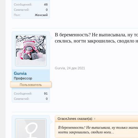
Сообщений:
46
Симпатий:
0
Пол:
Женский
В беременность? Не выписывала, ну то
секлись, ногти закрошились, сводило
Gurvia
,
24 дек 2021
Gurvia
Профессор
Пользователь
Сообщений:
91
Симпатий:
0
GraceJones сказал(а):
↑
В беременность? Не выписывала, ну только магни
ногти закрошились, сводило ноги…