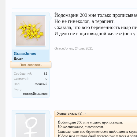
Йодомарин 200 мне только прописыва
Но не гинеколог, а терапевт.
Сказала, что всю беременность надо п
И дело не в щитовидной железе (она у м
GraceJones
,
24 дек 2021
GraceJones
Доцент
Пользователь
Сообщений:
82
Симпатий:
0
Пол:
Женский
Город:
Новокуйбышевск
Xumar сказал(а):
↑
Йодомарин 200 мне только прописывали.
Но не гинеколог, а терапевт.
Сказала, что всю беременность надо пить и корм
И дело не в щитовидной железе (она у меня в поря