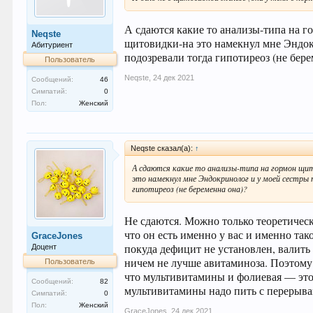
А сдаются какие то анализы-типа на г
Neqste
щитовидки-на это намекнул мне Эндок
Абитуриент
подозревали тогда гипотиреоз (не бере
Пользователь
Neqste
,
24 дек 2021
Сообщений:
46
Симпатий:
0
Пол:
Женский
Neqste сказал(а):
↑
А сдаются какие то анализы-типа на гормон щи
это намекнул мне Эндокринолог и у моей сестры
гипотиреоз (не беременна она)?
Не сдаются. Можно только теоретически
что он есть именно у вас и именно та
GraceJones
покуда дефицит не установлен, валить
Доцент
ничем не лучше авитаминоза. Поэтому 
Пользователь
что мультивитамины и фолиевая — это 
Сообщений:
82
мультивитамины надо пить с перерыва
Симпатий:
0
Пол:
Женский
GraceJones
,
24 дек 2021