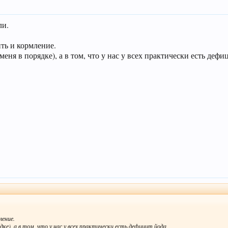
ли.
ить и кормление.
еня в порядке), а в том, что у нас у всех практически есть дефи
ление.
дке), а в том, что у нас у всех практически есть дефицит йода