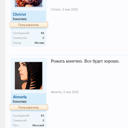
Chririvi
,
3 янв 2026
Chririvi
Бакалавр
Пользователь
Сообщений:
66
Симпатий:
0
Город:
Москва
Рожать конечно. Все будет хорошо.
Almerfa
,
3 янв 2026
Almerfa
Бакалавр
Пользователь
Сообщений:
62
Симпатий:
0
Пол:
Женский