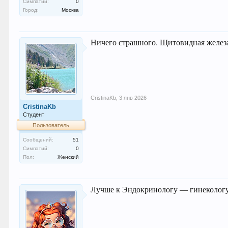
Симпатий:
0
Город:
Москва
Ничего страшного. Щитовидная железа
CristinaKb
,
3 янв 2026
CristinaKb
Студент
Пользователь
Сообщений:
51
Симпатий:
0
Пол:
Женский
Лучше к Эндокринологу — гинекологу,