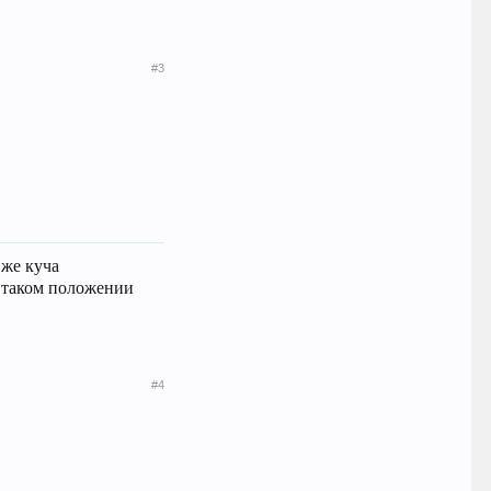
#3
 же куча
в таком положении
#4