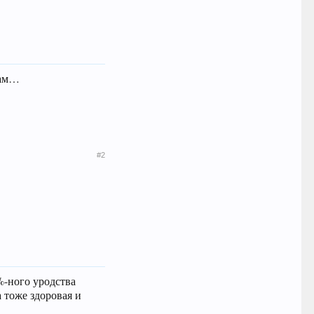
кам…
#2
%-ного уродства
 тоже здоровая и