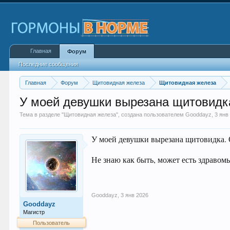
Главная
Форум
Последние сообщения
Главная
Форум
Щитовидная железа
Щитовидная железа
У моей девушки вырезана щитовидка
Тема в разделе "
Щитовидная железа
", создана пользователем
Gooddayz
,
3 янв
У моей девушки вырезана щитовидка. О
Не знаю как быть, может есть здраво
Gooddayz
,
3 янв 2026
Gooddayz
Магистр
Пользователь