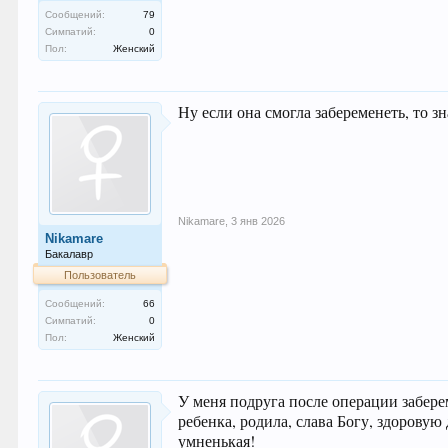
Сообщений:
79
Симпатий:
0
Пол:
Женский
Ну если она смогла забеременеть, то з
Nikamare
,
3 янв 2026
Nikamare
Бакалавр
Пользователь
Сообщений:
66
Симпатий:
0
Пол:
Женский
У меня подруга после операции забер
ребенка, родила, слава Богу, здорову
умненькая!