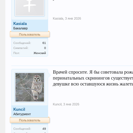
Kasiala
,
3 янв 2026
Kasiala
Бакалавр
Пользователь
Сообщений:
61
Симпатий:
0
Пол:
Женский
Врачей спросите. Я бы советовала рожа
перинатальных скринингов существует,
девушке всю оставшуюся жизнь жалеть
Kuncil
,
3 янв 2026
Kuncil
Абитуриент
Пользователь
Сообщений:
49