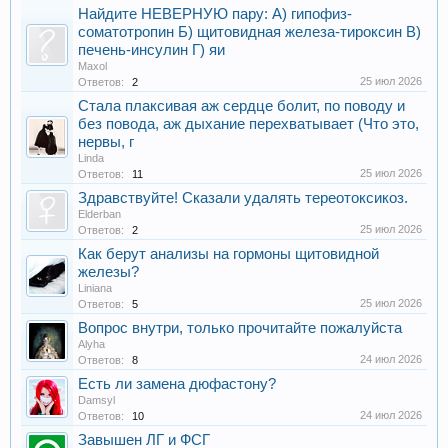
Найдите НЕВЕРНУЮ пару: А) гипофиз-
соматотропин Б) щитовидная железа-тироксин В)
печень-инсулин Г) яи
Maxol
25 июл 2026
Ответов:
2
Стала плаксивая аж сердце болит, по поводу и
без повода, аж дыхание перехватывает (Что это,
нервы, г
Linda
25 июл 2026
Ответов:
11
Здравствуйте! Сказали удалять тереотоксикоз.
Elderban
25 июл 2026
Ответов:
2
Как берут анализы на гормоны щитовидной
железы?
Liniana
25 июл 2026
Ответов:
5
Вопрос внутри, только прочитайте пожалуйста
Alyha
24 июл 2026
Ответов:
8
Есть ли замена дюфастону?
Damsyl
24 июл 2026
Ответов:
10
Завышен ЛГ и ФСГ