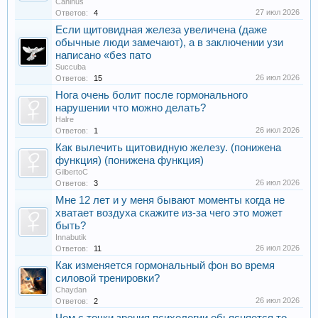
Caninus
27 июл 2026
Ответов:
4
Если щитовидная железа увеличена (даже
обычные люди замечают), а в заключении узи
написано «без пато
Succuba
26 июл 2026
Ответов:
15
Нога очень болит после гормонального
нарушении что можно делать?
Halre
26 июл 2026
Ответов:
1
Как вылечить щитовидную железу. (понижена
функция) (понижена функция)
GilbertoC
26 июл 2026
Ответов:
3
Мне 12 лет и у меня бывают моменты когда не
хватает воздуха скажите из-за чего это может
быть?
Innabutik
26 июл 2026
Ответов:
11
Как изменяется гормональный фон во время
силовой тренировки?
Chaydan
26 июл 2026
Ответов:
2