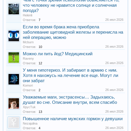
Чем с точки зрения психологии обьясняется то,
что человеку не нравится солнце и солнечная
погода?
Helenli
26 июл 2026
Ответов:
7
Если во время брака жена приобрела
заболевание щитовидной железы и перенисла на
ней операцию, можно
Mcburn
26 июл 2026
Ответов:
10
Можно ли пить йод? Медицинский
Raveny
26 июл 2026
Ответов:
12
У меня гипотериоз. И забирают в армию с ним.
Хотя я нахожусь на лечение все еще. Могут ли
они забрат
Komori
26 июл 2026
Ответов:
2
Уважаемые маги, экстрасенсы… Задыхаюсь,
душат во сне. Описание внутри, всем спасибо
XpycTuk
26 июл 2026
Ответов:
13
Повышенное наличие мужских гормон у девушки
Nezajulina
26 июл 2026
Ответов:
4