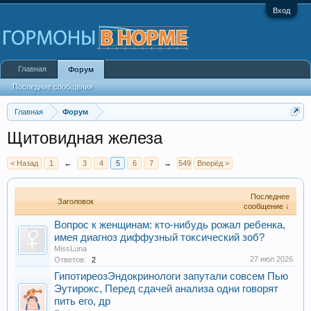
Вход
Главная
Форум
Последние сообщения
Главная
Форум
Щитовидная железа
< Назад
1
←
3
4
5
6
7
→
549
Вперёд >
Последнее
Заголовок
сообщение ↓
Вопрос к женщинам: кто-нибудь рожал ребенка,
имея диагноз диффузный токсический зоб?
MissLuna
27 июл 2026
Ответов:
2
ГипотиреозЭндокринологи запутали совсем Пью
Эутирокс, Перед сдачей анализа одни говорят
пить его, др