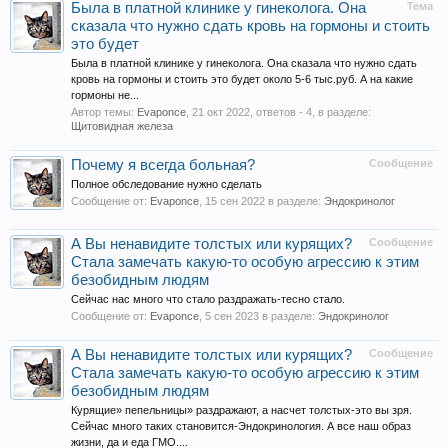
Была в платной клинике у гинеколога. Она
Тема
сказала что нужно сдать кровь на гормоны и стоить
это будет
Была в платной клинике у гинеколога. Она сказала что нужно сдать
кровь на гормоны и стоить это будет около 5-6 тыс.руб. А на какие
гормоны не...
Автор темы:
Evaponce
,
21 окт 2022
, ответов - 4, в разделе:
Щитовидная железа
Почему я всегда больная?
Сообщение
Полное обследование нужно сделать
Сообщение от:
Evaponce
,
15 сен 2022
в разделе:
Эндокринолог
А Вы ненавидите толстых или курящих?
Сообщение
Стала замечать какую-то особую агрессию к этим
безобидным людям
Сейчас нас много что стало раздражать-тесно стало.
Сообщение от:
Evaponce
,
5 сен 2023
в разделе:
Эндокринолог
А Вы ненавидите толстых или курящих?
Сообщение
Стала замечать какую-то особую агрессию к этим
безобидным людям
Курящие» пепельницы» раздражают, а насчет толстых-это вы зря.
Сейчас много таких становится-Эндокринология. А все наш образ
жизни, да и еда ГМО....