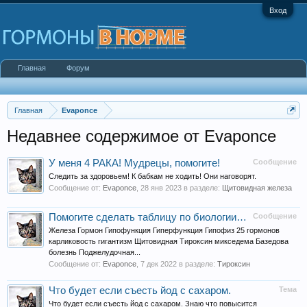
Вход
Главная
Форум
Главная
Evaponce
Недавнее содержимое от Evaponce
У меня 4 РАКА! Мудрецы, помогите!
Сообщение
Следить за здоровьем! К бабкам не ходить! Они наговорят.
Сообщение от:
Evaponce
,
28 янв 2023
в разделе:
Щитовидная железа
Помогите сделать таблицу по биологии…
Сообщение
Железа Гормон Гипофункция Гиперфункция Гипофиз 25 гормонов
карликовость гигантизм Щитовидная Тироксин микседема Базедова
болезнь Поджелудочная...
Сообщение от:
Evaponce
,
7 дек 2022
в разделе:
Тироксин
Что будет если съесть йод с сахаром.
Тема
Что будет если съесть йод с сахаром. Знаю что повысится