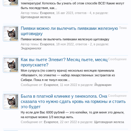
температура! Хотелось бы узнать об этом способе ВСЕ! Какие могут
быть последствия, как...
Автор темы:
Evaponce
,
16 авг 2023
, ответов - 4, в разделе:
Щитовидная железа
Пиявки можно ли вылечить пиявками железную
Тема
щитовидку
Пиявки можно ли вылечить пиявками железную щитовидку
Автор темы:
Evaponce
,
18 ноя 2022
, ответов - 2, в разделе:
Эндокринолог
Как вы пьете Элевит? Месяц пьете, месяц
Сообщение
пропускаете?
Моя супруга (по совету врача) несколько месяцев принимала
«Малавит», по этикетке — набор лекарственных экстрактов из
Сибири. Пока я не ткнул носом...
Сообщение от:
Evaponce
,
11 ноя 2022
в разделе:
Йодомарин
Была в платной клинике у гинеколога. Она
Сообщение
сказала что нужно сдать кровь на гормоны и стоить
это будет
Ну если для Вас 6000 рублей — это копейки, то для меня это деньги,
на которые можно 1/3 месяца жить.
Сообщение от:
Evaponce
,
22 окт 2022
в разделе:
Щитовидная железа