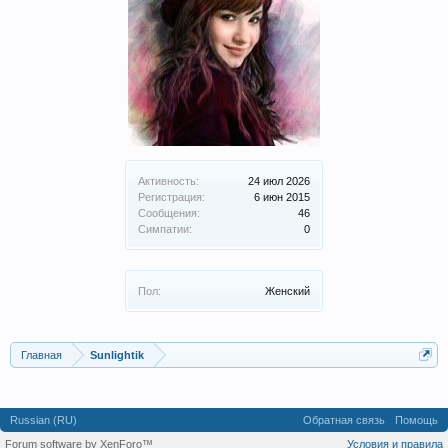
Активность:
24 июл 2026
Регистрация:
6 июн 2015
Сообщения:
46
Симпатии:
0
Пол:
Женский
Главная
Sunlightik
Russian (RU)
Обратная связь
Помощь
Forum software by XenForo™
Условия и правила