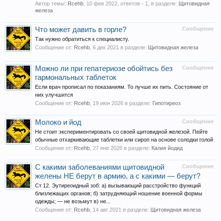
Автор темы:
Rcehb
,
10 фев 2022
, ответов - 1, в разделе:
Щитовидная
железа
Что может давить в горле?
Сообщение
Так нужно обратиться к специалисту.
Сообщение от:
Rcehb
,
6 дек 2021
в разделе:
Щитовидная железа
Можно ли при гепатериозе обойтись без
Сообщение
гармональных таблеток
Если врач прописал по показаниям. То лучше их пить. Состояние от
них улучшится
Сообщение от:
Rcehb
,
19 июн 2026
в разделе:
Гипотиреоз
Молоко и йод
Сообщение
Не стоит экспериментировать со своей щитовидной железой. Пейте
обычные отхаркивающие таблетки или сироп на основе солодки голой
Сообщение от:
Rcehb
,
27 янв 2026
в разделе:
Калия йодид
С какими заболеваниями щитовидной
Сообщение
желены НЕ берут в армию, а с какими — берут?
Ст 12. Эутиреоидный зоб: а) вызывающий расстройство функций
близлежащих органов; б) затрудняющий ношение военной формы
одежды; — не возьмут в) не...
Сообщение от:
Rcehb
,
14 авг 2021
в разделе:
Щитовидная железа