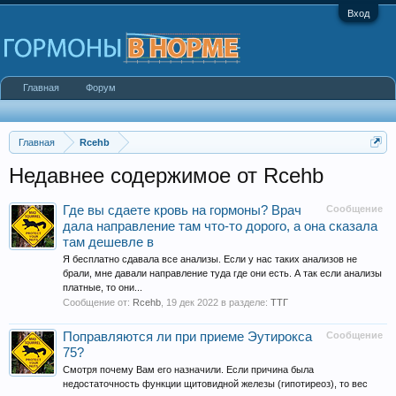
Вход
Главная
Форум
Главная
Rcehb
Недавнее содержимое от Rcehb
Где вы сдаете кровь на гормоны? Врач
Сообщение
дала направление там что-то дорого, а она сказала
там дешевле в
Я бесплатно сдавала все анализы. Если у нас таких анализов не
брали, мне давали направление туда где они есть. А так если анализы
платные, то они...
Сообщение от:
Rcehb
,
19 дек 2022
в разделе:
ТТГ
Поправляются ли при приеме Эутирокса
Сообщение
75?
Смотря почему Вам его назначили. Если причина была
недостаточность функции щитовидной железы (гипотиреоз), то вес