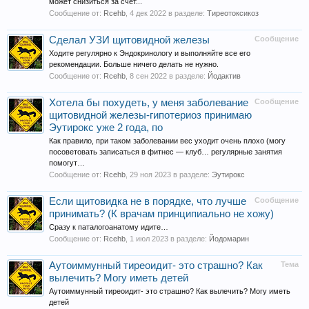
может снизиться за счет...
Сообщение от:
Rcehb
,
4 дек 2022
в разделе:
Тиреотоксикоз
Сделал УЗИ щитовидной железы
Сообщение
Ходите регулярно к Эндокринологу и выполняйте все его
рекомендации. Больше ничего делать не нужно.
Сообщение от:
Rcehb
,
8 сен 2022
в разделе:
Йодактив
Хотела бы похудеть, у меня заболевание
Сообщение
щитовидной железы-гипотериоз принимаю
Эутирокс уже 2 года, по
Как правило, при таком заболевании вес уходит очень плохо (могу
посоветовать записаться в фитнес — клуб… регулярные занятия
помогут…
Сообщение от:
Rcehb
,
29 ноя 2023
в разделе:
Эутирокс
Если щитовидка не в порядке, что лучше
Сообщение
принимать? (К врачам принципиально не хожу)
Сразу к паталогоанатому идите…
Сообщение от:
Rcehb
,
1 июл 2023
в разделе:
Йодомарин
Аутоиммунный тиреоидит- это страшно? Как
Тема
вылечить? Могу иметь детей
Аутоиммунный тиреоидит- это страшно? Как вылечить? Могу иметь
детей