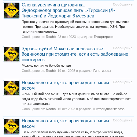
Слегка увеличина щитовитка,
Сообщение
Эндокринолог прописал пить L-Тироксин (Л-
Тироксин) и Йодомарин 6 месяцев
Простое увеличение щитовидной железы-не основание для выписки
гормон. Препаратов. Необходимы анализы на гормоны, УЗИ. При
гипо- и гипертиреозе...
Сообщение от:
Rcehb
,
23 сен 2023
в разделе:
Гипертиреоз
Здравствуйте! Можно ли пользоваться
Сообщение
йодинолом при стоматите, если есть заболевание
гипотиреоз
Можно, но гингко болобо лучше
Сообщение от:
Rcehb
,
19 окт 2025
в разделе:
Гипотиреоз
Нормально ли то, что происходит с моим
Сообщение
весом
Обычный мой вес 52 кг… для меня даже 55 было много… а сейчас
когда надо быть активной и все успевать мой вес меня тормозит, вот
я и за паниковала
Сообщение от:
Rcehb
,
16 окт 2023
в разделе:
Щитовидная железа
Нормально ли то, что происходит с моим
Сообщение
весом
Ем много зелени могу пучками укроп есть, 2 литра чистой воды,