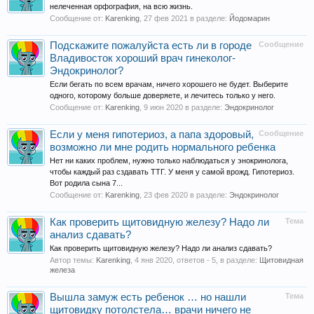
нелеченная орфография, на всю жизнь.
Сообщение от:
Karenking
,
27 фев 2021
в разделе:
Йодомарин
Подскажите пожалуйста есть ли в городе
Сообщение
Владивосток хороший врач гинеколог-
Эндокринолог?
Если бегать по всем врачам, ничего хорошего не будет. Выберите
одного, которому больше доверяете, и лечитесь только у него.
Сообщение от:
Karenking
,
9 июн 2020
в разделе:
Эндокринолог
Если у меня гипотериоз, а папа здоровый,
Сообщение
возможно ли мне родить нормального ребенка
Нет ни каких проблем, нужно только наблюдаться у энокринолога,
чтобы каждый раз сздавать ТТГ. У меня у самой врожд. Гипотериоз.
Вот родила сына 7...
Сообщение от:
Karenking
,
23 фев 2020
в разделе:
Эндокринолог
Как проверить щитовидную железу? Надо ли
Тема
анализ сдавать?
Как проверить щитовидную железу? Надо ли анализ сдавать?
Автор темы:
Karenking
,
4 янв 2020
, ответов - 5, в разделе:
Щитовидная
железа
Вышла замуж есть ребенок … но нашли
Тема
щитовидку потолстела… врачи ничего не