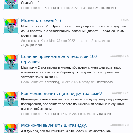
Спасибо …)
Сообщение от:
Karenking
,
1 фев 2022
в разделе:
Эндокринолог
Может кто знает?) (
Тема
Может кто знает?) ( Привет всем… хочу спросить у вас о похудении
да не простом а с заболеванием сахарный диабет … сладкое не ем
мучное не ем…...
Автор темы:
Karenking
,
31 янв 2022
, ответов - 2, в разделе:
Эндокринолог
Если не принимать эль тероксин 100
Сообщение
германия
Максимум 2 дня перерыв может, ибо потом с меньшей дозы надо
начинать и постепенно набирать до этой дозы. Утром принял до
завтрака за 30-40 мин. И...
Сообщение от:
Karenking
,
31 окт 2025
в разделе:
Гипотиреоз
Как можно лечить щитовидку травами?
Сообщение
Щитовидка лечится только гормонами и при нужде йодосодержащими
препаратами, все зависет от того понижена или повышена функция
щитовидной железы
Сообщение от:
Karenking
,
18 май 2021
в разделе:
Йодактив
Можно-ли вылечить щитавидку.
Сообщение
А я думала, это Лингвистика, а это Болезни, лекарства. Как