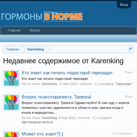
Вход
Главная
Форум
Главная
Karenking
Недавнее содержимое от Karenking
Кто знает как лечить подострый тиреоидит
Тема
Кто знает как лечить подострый тиреоидит
Автор темы:
Karenking
,
13 июл 2022
, ответов - 1, в разделе:
Тиреоидит
Вопрос психотерапевту. Тревога!
Тема
Вопрос психотерапевту. Тревога! Здравствуйте! В том году с апреля
появилось чувство сдавленности в области шеи, причем когда я
ехала в маршрутках...
Автор темы:
Karenking
,
6 мар 2022
, ответов - 3, в разделе:
Щитовидная железа
Может кто знает?) (
Сообщение