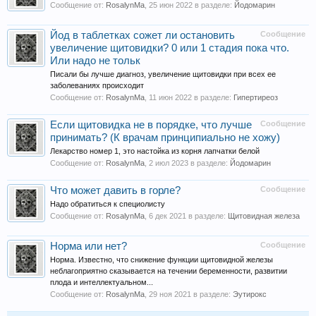
Сообщение от:
RosalynMa
,
25 июн 2022
в разделе:
Йодомарин
Йод в таблетках сожет ли остановить
Сообщение
увеличение щитовидки? 0 или 1 стадия пока что.
Или надо не тольк
Писали бы лучше диагноз, увеличение щитовидки при всех ее
заболеваниях происходит
Сообщение от:
RosalynMa
,
11 июн 2022
в разделе:
Гипертиреоз
Если щитовидка не в порядке, что лучше
Сообщение
принимать? (К врачам принципиально не хожу)
Лекарство номер 1, это настойка из корня лапчатки белой
Сообщение от:
RosalynMa
,
2 июл 2023
в разделе:
Йодомарин
Что может давить в горле?
Сообщение
Надо обратиться к специолисту
Сообщение от:
RosalynMa
,
6 дек 2021
в разделе:
Щитовидная железа
Норма или нет?
Сообщение
Норма. Известно, что снижение функции щитовидной железы
неблагоприятно сказывается на течении беременности, развитии
плода и интеллектуальном...
Сообщение от:
RosalynMa
,
29 ноя 2021
в разделе:
Эутирокс