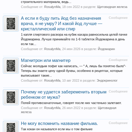
строительного материала, ведь...
Сообщение от:
RosalynMa
,
18 сен 2022
в разделе:
Щитовидная железа
А если я буду пить йод без назначения
Сообщение
врача, я не умру? И какой йод лучше —
кристаллический или спир
1 капля спиртового расвора на кубик кахара равносильна целой пачке
Йодомарина. Лучше принимайте по 1-6 таблеток Йодомарина в день
если так...
Сообщение от:
RosalynMa
,
24 июн 2026
в разделе:
Йодомарин
Магнитрон или магнитер
Сообщение
Сейчас молодым пофиг как написать, — " А, лишь бы понятно было"-
Теперь вы знаете цену одной буквы, особенно в рецептах, которые
выписывают такие...
Сообщение от:
RosalynMa
,
10 авг 2022
в разделе:
Эндокринолог
Почему не удается забеременить вторым
Сообщение
ребенком от мужа?
Попей противозачаточные, говорят после них частенько залетают.
Сообщение от:
RosalynMa
,
26 июл 2022
в разделе:
Щитовидная
железа
Не могу вспомнить название фильма.
Сообщение
Так кокан он назывался если мы о том фильме