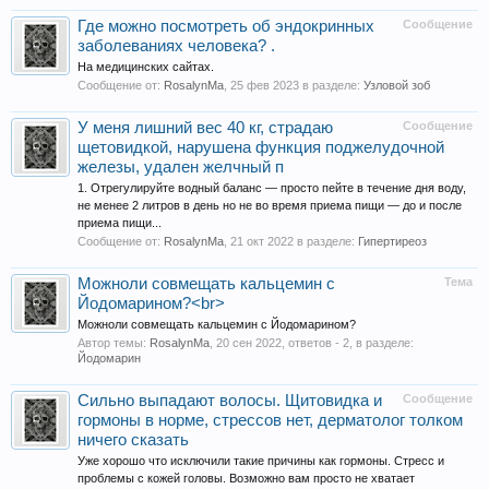
Где можно посмотреть об эндокринных
Сообщение
заболеваниях человека? .
На медицинских сайтах.
Сообщение от:
RosalynMa
,
25 фев 2023
в разделе:
Узловой зоб
У меня лишний вес 40 кг, страдаю
Сообщение
щетовидкой, нарушена функция поджелудочной
железы, удален желчный п
1. Отрегулируйте водный баланс — просто пейте в течение дня воду,
не менее 2 литров в день но не во время приема пищи — до и после
приема пищи...
Сообщение от:
RosalynMa
,
21 окт 2022
в разделе:
Гипертиреоз
Можноли совмещать кальцемин с
Тема
Йодомарином?<br>
Можноли совмещать кальцемин с Йодомарином?
Автор темы:
RosalynMa
,
20 сен 2022
, ответов - 2, в разделе:
Йодомарин
Сильно выпадают волосы. Щитовидка и
Сообщение
гормоны в норме, стрессов нет, дерматолог толком
ничего сказать
Уже хорошо что исключили такие причины как гормоны. Стресс и
проблемы с кожей головы. Возможно вам просто не хватает