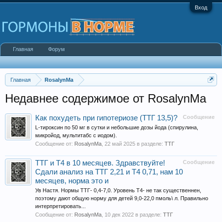
Вход
Главная
Форум
Главная
RosalynMa
Недавнее содержимое от RosalynMa
Как похудеть при гипотериозе (ТТГ 13,5)?
Сообщение
L-тироксин по 50 мг в сутки и небольшие дозы йода (спирулина,
микройод, мультитабс с иодом).
Сообщение от:
RosalynMa
,
22 май 2025
в разделе:
ТТГ
ТТГ и Т4 в 10 месяцев. Здравствуйте!
Сообщение
Сдали анализ на ТТГ 2,21 и Т4 0,71, нам 10
месяцев, норма это и
Ув Настя. Нормы ТТГ- 0,4-7,0. Уровень Т4- не так существеннен,
поэтому дают общую норму для детей 9,0-22,0 пмоль\ л. Правильно
интерпретировать...
Сообщение от:
RosalynMa
,
10 дек 2022
в разделе:
ТТГ