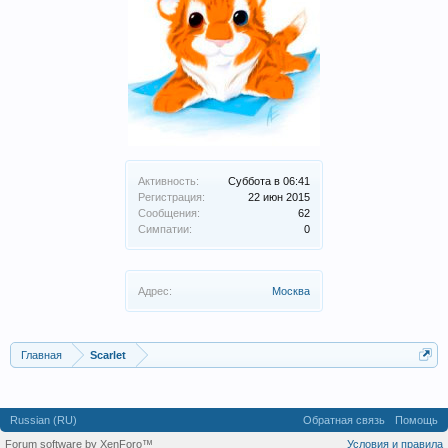
Активность:
Суббота в 06:41
Регистрация:
22 июн 2015
Сообщения:
62
Симпатии:
0
Адрес:
Москва
Главная
Scarlet
Russian (RU)
Обратная связь
Помощь
Forum software by XenForo™
Условия и правила