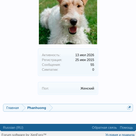
Активность:
13 июл 2026
Регистрация:
25 июн 2015
Сообщения:
55
Симпатии:
0
Пол:
Женский
Главная
Phanhuong
Russian (RU)
Обратная связь
Помощь
Forum software by XenForo™
Условия и правила