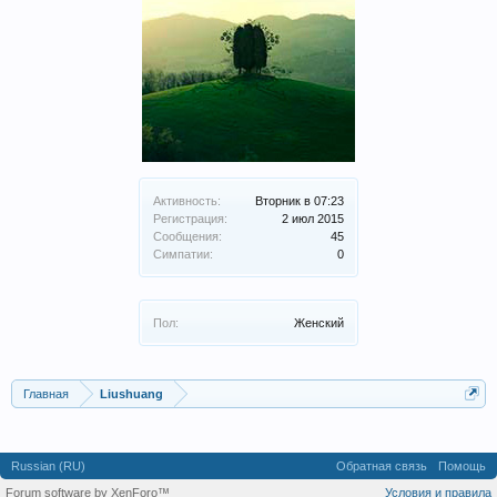
Активность:
Вторник в 07:23
Регистрация:
2 июл 2015
Сообщения:
45
Симпатии:
0
Пол:
Женский
Главная
Liushuang
Russian (RU)
Обратная связь
Помощь
Forum software by XenForo™
Условия и правила