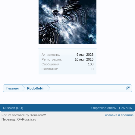
Активность:
9 июл 2026
Регистрация:
10 июл 2015
Сообщения:
138
Симпатии:
0
Главная
RodolfoNr
Russian (RU)
Обратная связь
Помощь
Forum software by XenForo™
Условия и правила
Перевод:
XF-Russia.ru