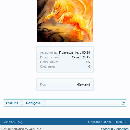
Активность:
Понедельник в 00:19
Регистрация:
22 июл 2015
Сообщения:
96
Симпатии:
0
Пол:
Женский
Главная
Robigold
Russian (RU)
Обратная связь
Помощь
Forum software by XenForo™
Условия и правила