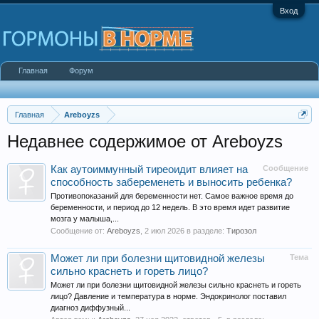
Вход
Главная
Форум
Главная
Areboyzs
Недавнее содержимое от Areboyzs
Как аутоиммунный тиреоидит влияет на
Сообщение
способность забеременеть и выносить ребенка?
Противопоказаний для беременности нет. Самое важное время до
беременности, и период до 12 недель. В это время идет развитие
мозга у малыша,...
Сообщение от:
Areboyzs
,
2 июл 2026
в разделе:
Тирозол
Может ли при болезни щитовидной железы
Тема
сильно краснеть и гореть лицо?
Может ли при болезни щитовидной железы сильно краснеть и гореть
лицо? Давление и температура в норме. Эндокринолог поставил
диагноз диффузный...