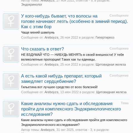
Автор темы:
Areboyzs
,
27 ноя 2022
, ответов - 5, в разделе:
Эндокринолог
У кого-нибудь бывает, что волосы на
Сообщение
голове начинают лезть (особенно в зимний период).
Как с этим бор
Чаще меняй шампунь
Сообщение от:
Areboyzs
,
26 ноя 2022
в разделе:
Гипертиреоз
Что сказать в ответ?
Сообщение
НЕ ВЗДУМАЙ ЧТО — НИБУДЬ МЕНЯТЬ в своей внешности! У тебя
великолепные пропорции! Таких как ты единицы.
Сообщение от:
Areboyzs
,
25 ноя 2022
в разделе:
Щитовидная железа
А есть какой нибудь препарат, который
Сообщение
замедляет сердцебиение?
Гильетина вот лучшее средство от всех болезней!
Сообщение от:
Areboyzs
,
13 июн 2022
в разделе:
Щитовидная железа
Какие анализы нужно сдать и обследования
Тема
пройти для комплексного Эндокринологического
исследования?
Какие анализы нужно сдать и обследования пройти для комплексного
Эндокринологического исследования?
Автор темы:
Areboyzs
,
31 окт 2025
, ответов - 3, в разделе: