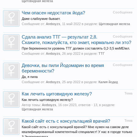
Щитовидная железа
Чем опасен недостаток йода?
Сообщение
Даже слабоумие бывает.
Сообщение от:
Areboyzs
,
11 май 2022
в разделе:
Щитовидная железа
Сдала анализ ТТГ — результат 2,8.
Сообщение
Скажите, пожалуйста, кто знает, нормально ли это?
При беременности уровень ТТГ должен составлять 0,2-3,5 мкМЕ/мл.
Сообщение от:
Areboyzs
,
26 апр 2022
в разделе:
ТТГ
Девочки, вы пили Йодомарин во время
Сообщение
беременности?
Да, я пила
Сообщение от:
Areboyzs
,
25 апр 2022
в разделе:
Калия йодид
Как лечить щитовидную железу?
Тема
Как лечить щитовидную железу?
Автор темы:
Areboyzs
,
16 сен 2023
, ответов - 13, в разделе:
Щитовидная железа
Какой сайт есть с консультацией врачей?
Тема
Какой сайт есть с консультацией врачей? Мне нужен на самом деле
квалифицированный компетентный специалист! У нас в городе только
3 Эндокринолога,...