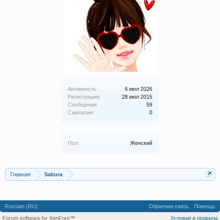
Активность:
6 июл 2026
Регистрация:
28 июл 2015
Сообщения:
59
Симпатии:
0
Пол:
Женский
Главная
Sabura
Russian (RU)
Обратная связь
Помощь
Forum software by XenForo™
Условия и правила