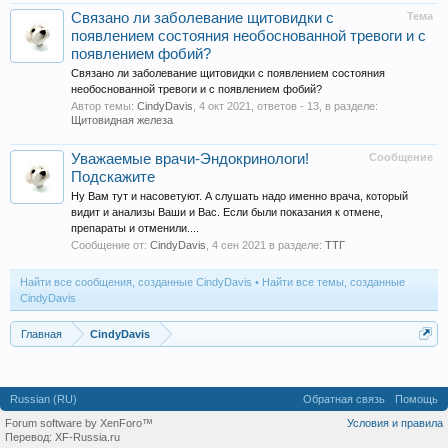
Связано ли заболевание щитовидки с
Тема
появлением состояния необоснованной тревоги и с
появлением фобий?
Связано ли заболевание щитовидки с появлением состояния
необоснованной тревоги и с появлением фобий?
Автор темы:
CindyDavis
,
4 окт 2021
, ответов - 13, в разделе:
Щитовидная железа
Уважаемые врачи-Эндокринологи!
Сообщение
Подскажите
Ну Вам тут и насоветуют. А слушать надо именно врача, который
видит и анализы Ваши и Вас. Если были показания к отмене,
препараты и отменили....
Сообщение от:
CindyDavis
,
4 сен 2021
в разделе:
ТТГ
Найти все сообщения, созданные CindyDavis
Найти все темы, созданные
CindyDavis
Главная
CindyDavis
Russian (RU)
Обратная связь
Помощь
Forum software by XenForo™
Условия и правила
Перевод:
XF-Russia.ru