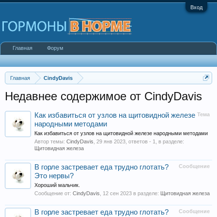
Вход
Главная
Форум
Главная
CindyDavis
Недавнее содержимое от CindyDavis
Как избавиться от узлов на щитовидной железе
Тема
народными методами
Как избавиться от узлов на щитовидной железе народными методами
Автор темы:
CindyDavis
,
29 янв 2023
, ответов - 1, в разделе:
Щитовидная железа
В горле застревает еда трудно глотать?
Сообщение
Это нервы?
Хороший мальчик.
Сообщение от:
CindyDavis
,
12 сен 2023
в разделе:
Щитовидная железа
В горле застревает еда трудно глотать?
Сообщение