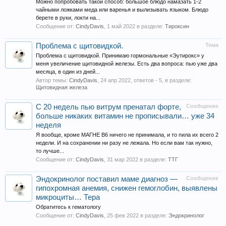
Можно попробовать такой способ: большое блюдо намазать 1-2
чайными ложками меда или варенья и вылизывать языком. Блюдо
берете в руки, локти на...
Сообщение от:
CindyDavis
,
1 май 2022
в разделе:
Тироксин
Проблема с щитовидкой.
Тема
Проблема с щитовидкой. Принимаю гормональные «Эутирокс» у
меня увеличение щитовидной железы. Есть два вопроса: пью уже два
месяца, в один из дней...
Автор темы:
CindyDavis
,
24 апр 2022
, ответов - 5, в разделе:
Щитовидная железа
С 20 недель пью витрум пренатал форте,
Сообщение
больше никаких витамин не прописывали… уже 34
неделя
Я вообще, кроме МАГНЕ В6 ничего не принимала, и то пила их всего 2
недели. И на сохранении ни разу не лежала. Но если вам так нужно,
то лучше...
Сообщение от:
CindyDavis
,
31 мар 2022
в разделе:
ТТГ
Эндокринолог поставил маме диагноз —
Сообщение
гипохромная анемия, снижен гемоглобин, выявлены
микроциты… Тера
Обратитесь к гематологу
Сообщение от:
CindyDavis
,
25 фев 2022
в разделе:
Эндокринолог