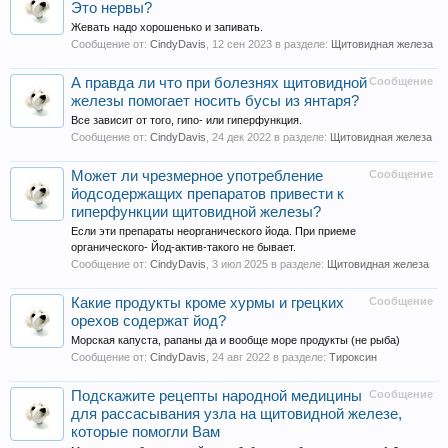
Это нервы?
Жевать надо хорошенько и запивать.
Сообщение от:
CindyDavis
,
12 сен 2023
в разделе:
Щитовидная железа
А правда ли что при болезнях щитовидной
Сообщение
железы помогает носить бусы из янтаря?
Все зависит от того, гипо- или гиперфункция.
Сообщение от:
CindyDavis
,
24 дек 2022
в разделе:
Щитовидная железа
Может ли чрезмерное употребление
Сообщение
йодсодержащих препаратов привести к
гиперфункции щитовидной железы?
Если эти препараты неорганического йода. При приеме
органического- Йод-актив-такого не бывает.
Сообщение от:
CindyDavis
,
3 июл 2025
в разделе:
Щитовидная железа
Какие продукты кроме хурмы и грецких
Сообщение
орехов содержат йод?
Морская капуста, рапаны да и вообще море продукты (не рыба)
Сообщение от:
CindyDavis
,
24 авг 2022
в разделе:
Тироксин
Подскажите рецепты народной медицины
Сообщение
для рассасывания узла на щитовидной железе,
которые помогли Вам