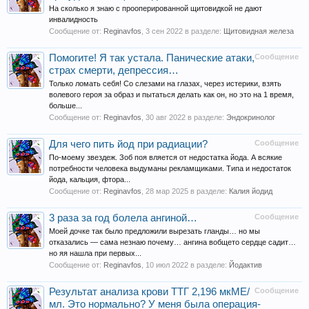
На сколько я знаю с прооперированной щитовидкой не дают
инвалидность
Сообщение от:
Reginavfos
,
3 сен 2022
в разделе:
Щитовидная железа
Помогите! Я так устала. Панические атаки,
Сообщение
страх смерти, депрессия…
Только ломать себя! Со слезами на глазах, через истерики, взять
волевого героя за образ и пытаться делать как он, но это на 1 время,
больше...
Сообщение от:
Reginavfos
,
30 авг 2022
в разделе:
Эндокринолог
Для чего пить йод при радиации?
Сообщение
По-моему звездеж. Зоб поя вляется от недостатка йода. А всякие
потребности человека выдуманы рекламщиками. Типа и недостаток
йода, кальция, фтора...
Сообщение от:
Reginavfos
,
28 мар 2025
в разделе:
Калия йодид
3 раза за год болела ангиной…
Сообщение
Моей дочке так было предложили вырезать гланды… но мы
отказались — сама незнаю почему… ангина вобщето сердце садит…
но яя нашла при первых...
Сообщение от:
Reginavfos
,
10 июл 2022
в разделе:
Йодактив
Результат анализа крови ТТГ 2,196 мкМЕ/
Сообщение
мл. Это нормально? У меня была операция-