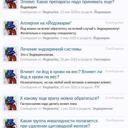
Элевит. Какие препараты надо принимать еще?
Йодомарин
Сообщение от:
Reginavfos
,
13 янв 2023
в разделе:
Йодомарин
Аллергия на «Йодомарин"
Сообщение
Йод можно не всем! обратитесь на всякий случай к Эндокринологу!
Желательно к хорошему специалисту.
Сообщение от:
Reginavfos
,
5 мар 2025
в разделе:
Йодомарин
Лечение эндокринной системы
Сообщение
Это к Эндокринологам.
Сообщение от:
Reginavfos
,
20 дек 2022
в разделе:
Гипотиреоз
Влияет ли йод в крови на вес? Влияет ли
Сообщение
йод в крови на вес?
Незначительно, но как любой иной витамин и минерал влияет.
Сообщение от:
Reginavfos
,
29 ноя 2022
в разделе:
ТТГ
К какому еще врачу можно обратиться?
Сообщение
Гастроскапию надо делать может язва
Сообщение от:
Reginavfos
,
1 сен 2025
в разделе:
Эндокринолог
Какая группа инвалидности полагается
Сообщение
при удалении щитовидной железе?