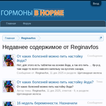
Вход
Главная
Форум
Главная
Reginavfos
Недавнее содержимое от Reginavfos
От каких болезней можно пить настойку
Сообщение
йода?
Нет, для этого есть таблетки на основе йода, а так его пить … бр-р-р,
там надо-то всего навсего капельку на кусочек сахара.
Сообщение от:
Reginavfos
,
11 дек 2025
в разделе:
Щитовидная железа
От каких болезней можно пить настойку йода?
Тема
От каких болезней можно пить настойку йода?
Автор темы:
Reginavfos
,
11 дек 2025
, ответов - 9, в разделе:
Щитовидная железа
16 недель беременности. Назначили
Сообщение