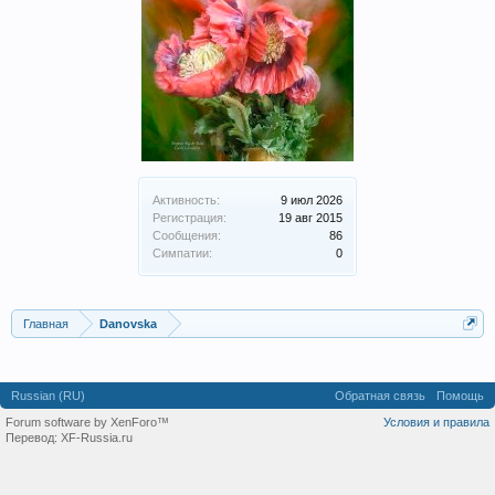
Активность:
9 июл 2026
Регистрация:
19 авг 2015
Сообщения:
86
Симпатии:
0
Главная
Danovska
Russian (RU)
Обратная связь
Помощь
Forum software by XenForo™
Условия и правила
Перевод:
XF-Russia.ru