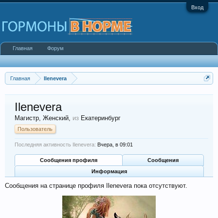
Вход
Главная
Форум
Главная
Ilenevera
Ilenevera
Магистр
, Женский,
из
Екатеринбург
Пользователь
Последняя активность Ilenevera:
Вчера, в 09:01
Сообщения профиля
Сообщения
Информация
Сообщения на странице профиля Ilenevera пока отсутствуют.