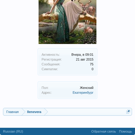
Активность:
Вчера, в 09:01
Регистрация:
21 авг 2015
Сообщения:
75
Симпатии:
0
Пол:
Женский
Адрес:
Екатеринбург
Главная
Ilenevera
Russian (RU)
Обратная связь
Помощь