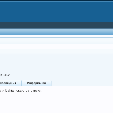
 в 04:52
Сообщения
Информация
ля Bahia пока отсутствуют.