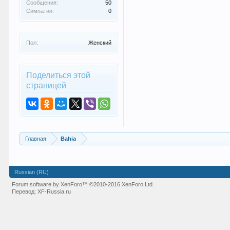
Сообщения:
50
Симпатии:
0
Пол:
Женский
Поделиться этой
страницей
Главная
Bahia
Russian (RU)
Forum software by XenForo™
©2010-2016 XenForo Ltd.
Перевод:
XF-Russia.ru