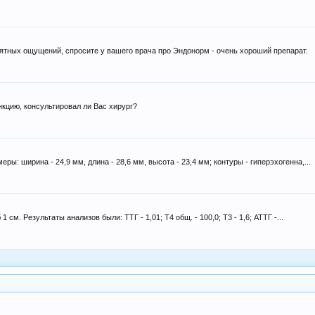
ятных ощущений, спросите у вашего врача про Эндонорм - очень хороший препарат.
кцию, консультировал ли Вас хирург?
ы: ширина - 24,9 мм, длина - 28,6 мм, высота - 23,4 мм; контуры - гиперэхогенна,...
см. Результаты анализов были: ТТГ - 1,01; Т4 общ. - 100,0; Т3 - 1,6; АТТГ -...