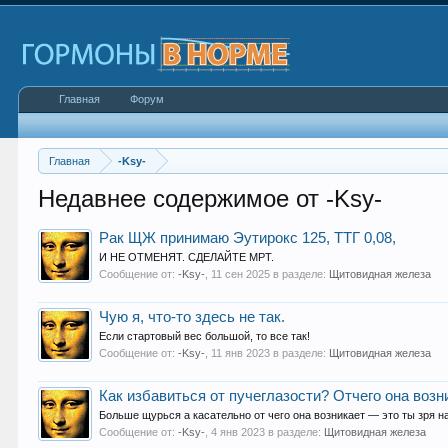
Главная
Форум
Главная
-Ksy-
Недавнее содержимое от -Ksy-
Рак ЩЖ принимаю Эутирокс 125, ТТГ 0,08,
И НЕ ОТМЕНЯТ. СДЕЛАЙТЕ МРТ.
Сообщение от:
-Ksy-
,
11 сен 2025
в разделе:
Щитовидная железа
Чую я, что-то здесь не так.
Если стартовый вес большой, то все так!
Сообщение от:
-Ksy-
,
11 янв 2023
в разделе:
Щитовидная железа
Как избавиться от пучеглазости? Отчего она воз
Больше щурься а касательно от чего она возникает — это ты зря н
Сообщение от:
-Ksy-
,
4 янв 2023
в разделе:
Щитовидная железа