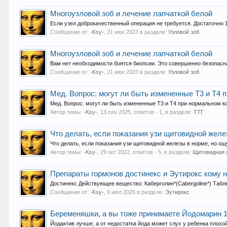
Многоузловой зоб и лечение лапчаткой белой
Если узел доброкачественный операция не требуется. Достаточно 1
Сообщение от:
-Ksy-
,
21 июн 2023
в разделе:
Узловой зоб
Многоузловой зоб и лечение лапчаткой белой
Вам нет необходимости боятся биопсии. Это совершенно безопасна
Сообщение от:
-Ksy-
,
21 июн 2023
в разделе:
Узловой зоб
Мед. Вопрос: могут ли быть измененные Т3 и Т4 
Мед. Вопрос: могут ли быть измененные Т3 и Т4 при нормальном к
Автор темы:
-Ksy-
,
13 сен 2025
, ответов - 1, в разделе:
ТТГ
Что делать, если показания узи щитовидной желе
Что делать, если показания узи щитовидной железы в норме, но ощ
Автор темы:
-Ksy-
,
29 окт 2022
, ответов - 5, в разделе:
Щитовидная 
Препараты гормонов достинекс и Эутирокс кому 
Достинекс Действующее вещество: Каберголин*(Cabergoline*) Таблет
Сообщение от:
-Ksy-
,
8 июл 2026
в разделе:
Эутирокс
Беременяшки, а вы тоже принимаете Йодомарин 1 
Йодактив лучше, а от недостатка йода может слух у ребенка плохо