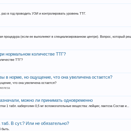
 раз в год проводить УЗИ и контролировать уровень ТТГ.
я процедура (если ее выполняют в специализированном центре). Вопрос, который реш
при нормальном количестве ТТГ?
оличестве ТТГ?
зы в норме, но ощущение, что она увеличена остается?
ущение, что она увеличена остается?
железа
назначали, можно ли принимать одновременно
ки 1 табл. каберголин 0,5 мг вспомогательные вещества: лейцин; лактоза Состав и...
таб. В сут.? Или не обязательно?
й быть.