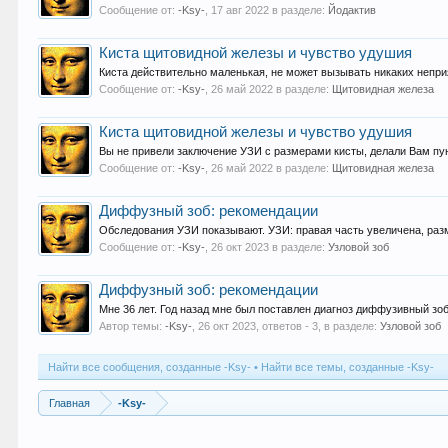
Сообщение от:
-Ksy-
,
17 авг 2022
в разделе:
Йодактив
Киста щитовидной железы и чувство удушия
Киста действительно маленькая, не может вызывать никаких непри
Сообщение от:
-Ksy-
,
26 май 2022
в разделе:
Щитовидная железа
Киста щитовидной железы и чувство удушия
Вы не привели заключение УЗИ с размерами кисты, делали Вам пун
Сообщение от:
-Ksy-
,
26 май 2022
в разделе:
Щитовидная железа
Диффузный зоб: рекомендации
Обследования УЗИ показывают. УЗИ: правая часть увеличена, размер
Сообщение от:
-Ksy-
,
26 окт 2023
в разделе:
Узловой зоб
Диффузный зоб: рекомендации
Мне 36 лет. Год назад мне был поставлен диагноз диффузивный зоб 1 
Автор темы:
-Ksy-
,
26 окт 2023
, ответов - 3, в разделе:
Узловой зоб
Найти все сообщения, созданные -Ksy-
Найти все темы, созданные -Ksy-
Главная
-Ksy-