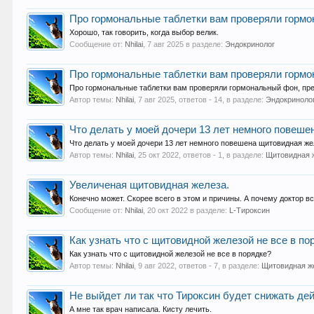
Про гормональные таблетки вам проверяли гормо
Хорошо, так говорить, когда выбор велик.
Сообщение от:
Nhilai
,
7 авг 2025
в разделе:
Эндокринолог
Про гормональные таблетки вам проверяли гормо
Про гормональные таблетки вам проверяли гормональный фон, преж
Автор темы:
Nhilai
,
7 авг 2025
, ответов - 14, в разделе:
Эндокриноло
Что делать у моей дочери 13 лет немного повеше
Что делать у моей дочери 13 лет немного повешена щитовидная же
Автор темы:
Nhilai
,
25 окт 2022
, ответов - 1, в разделе:
Щитовидная 
Увеличеная щитовидная железа.
Конечно может. Скорее всего в этом и причины. А почему доктор в
Сообщение от:
Nhilai
,
20 окт 2022
в разделе:
L-Тироксин
Как узнать что с щитовидной железой не все в по
Как узнать что с щитовидной железой не все в порядке?
Автор темы:
Nhilai
,
9 авг 2022
, ответов - 7, в разделе:
Щитовидная ж
Не выйдет ли так что Тироксин будет снижать де
А мне так врач написала. Кисту лечить.