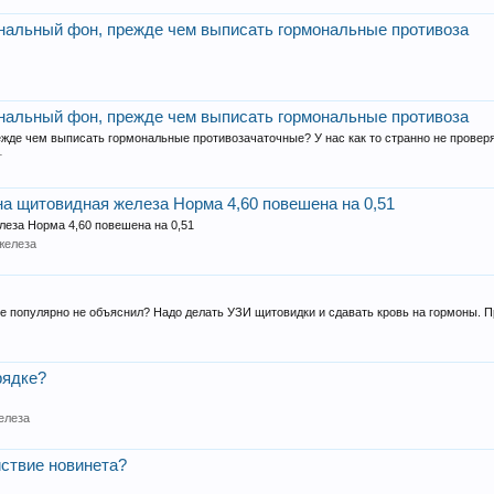
нальный фон, прежде чем выписать гормональные противоза
нальный фон, прежде чем выписать гормональные противоза
де чем выписать гормональные противозачаточные? У нас как то странно не проверяю
г
на щитовидная железа Норма 4,60 повешена на 0,51
леза Норма 4,60 повешена на 0,51
железа
се популярно не объяснил? Надо делать УЗИ щитовидки и сдавать кровь на гормоны. Пр
рядке?
елеза
йствие новинета?