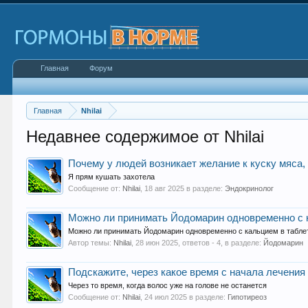
Главная
Форум
Главная
Nhilai
Недавнее содержимое от Nhilai
Почему у людей возникает желание к куску мяса,
Я прям кушать захотела
Сообщение от:
Nhilai
,
18 авг 2025
в разделе:
Эндокринолог
Можно ли принимать Йодомарин одновременно с 
Можно ли принимать Йодомарин одновременно с кальцием в табле
Автор темы:
Nhilai
,
28 июн 2025
, ответов - 4, в разделе:
Йодомарин
Подскажите, через какое время с начала лечения
Через то время, когда волос уже на голове не останется
Сообщение от:
Nhilai
,
24 июл 2025
в разделе:
Гипотиреоз