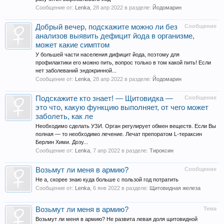
Сообщение от:
Lenka
,
28 апр 2022
в разделе:
Йодомарин
Добрый вечер, подскажите можно ли без
Сообщение
анализов выявить дефицит йода в организме,
может какие симптом
У большей части населения дифицит йода, поэтому для
профилактики его можно пить, вопрос только в том какой пить! Если
нет заболеваний эндокринной...
Сообщение от:
Lenka
,
28 апр 2022
в разделе:
Йодомарин
Подскажите кто знает! — Щитовидка —
Сообщение
это что, какую функцию выполняет, от чего может
заболеть, как ле
Необходимо сделать УЗИ. Орган регулирует обмен веществ. Если Вы
полная — то необходимо лечение. Лечат препоратом L-тераксин
Берлин Хими. Дозу...
Сообщение от:
Lenka
,
7 апр 2022
в разделе:
Тироксин
Возьмут ли меня в армию?
Сообщение
Не а, скорее знаю куда больше с пользой год потратить
Сообщение от:
Lenka
,
6 янв 2022
в разделе:
Щитовидная железа
Возьмут ли меня в армию?
Тема
Возьмут ли меня в армию? Не развита левая доля щитовидной