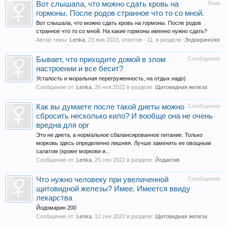
Вот слышала, что можно сдать кровь на
Тема
гормоны. После родов странное что то со мной.
Вот слышала, что можно сдать кровь на гормоны. После родов
странное что то со мной. На какие гормоны именно нужно сдать?
Автор темы:
Lenka
,
23 янв 2023
, ответов - 11, в разделе:
Эндокринолог
Бывает, что приходите домой в злом
Сообщение
настроении и все бесит?
Усталость и моральная перегруженность, на отдых надо)
Сообщение от:
Lenka
,
26 ноя 2022
в разделе:
Щитовидная железа
Как вы думаете после такой диеты можно
Сообщение
сбросить несколько кило? И вообще она не очень
вредна для орг
Это не диета, а нормальное сбалансированное питание. Только
морковь здесь определенно лишняя. Лучше заменить ее овощным
салатом (кроме моркови и...
Сообщение от:
Lenka
,
25 сен 2022
в разделе:
Йодактив
Что нужно человеку при увеличенной
Сообщение
щитовидной железы? Имее. Имеется ввиду
лекарства
Йодомарин 200
Сообщение от:
Lenka
,
12 сен 2022
в разделе:
Щитовидная железа