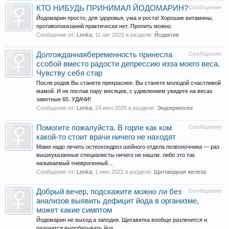
КТО НИБУДЬ ПРИНИМАЛ ЙОДОМАРИН?
Сообщение
Йодомарин просто, для здоровья, ума и роста! Хорошие витамины,
противопоказаний практически нет. Пропить можно.
Сообщение от:
Lenka
,
11 авг 2022
в разделе:
Йодактив
Долгожданнаябеременность принесла
Сообщение
ссобой вместо радости депрессию изза моего веса.
Чувству себя стар
После родов Вы станете прекраснее. Вы станете молодой счастливой
мамой. И не поспав пару месяцев, с удивлением увидите на весах
заветные 65. УДАЧИ!
Сообщение от:
Lenka
,
24 июл 2025
в разделе:
Эндокринолог
Помогите пожалуйста. В горле как ком
Сообщение
какой-то стоит врачи ничего не находят
Маме надо лечить остеохондроз шейного отдела позвоночника — раз
вышеуказанные специалисты ничего не нашли. либо это так
называемый «неврогенный...
Сообщение от:
Lenka
,
1 июн 2022
в разделе:
Щитовидная железа
Добрый вечер, подскажите можно ли без
Сообщение
анализов выявить дефицит йода в организме,
может какие симптом
Йодомарин не выход а заподня. Щитавитка вообще разленится и
разучится выробатывать йод