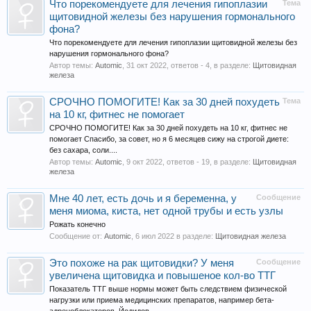
Что порекомендуете для лечения гипоплазии
Тема
щитовидной железы без нарушения гормонального
фона?
Что порекомендуете для лечения гипоплазии щитовидной железы без
нарушения гормонального фона?
Автор темы:
Automic
,
31 окт 2022
, ответов - 4, в разделе:
Щитовидная
железа
СРОЧНО ПОМОГИТЕ! Как за 30 дней похудеть
Тема
на 10 кг, фитнес не помогает
СРОЧНО ПОМОГИТЕ! Как за 30 дней похудеть на 10 кг, фитнес не
помогает Спасибо, за совет, но я 6 месяцев сижу на строгой диете:
без сахара, соли....
Автор темы:
Automic
,
9 окт 2022
, ответов - 19, в разделе:
Щитовидная
железа
Мне 40 лет, есть дочь и я беременна, у
Сообщение
меня миома, киста, нет одной трубы и есть узлы
Рожать конечно
Сообщение от:
Automic
,
6 июл 2022
в разделе:
Щитовидная железа
Это похоже на рак щитовидки? У меня
Сообщение
увеличена щитовидка и повышеное кол-во ТТГ
Показатель ТТГ выше нормы может быть следствием физической
нагрузки или приема медицинских препаратов, например бета-