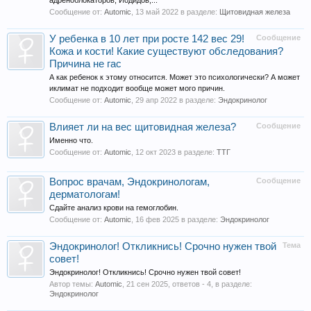
адреноблокаторов, Йодидов,...
Сообщение от:
Automic
,
13 май 2022
в разделе:
Щитовидная железа
У ребенка в 10 лет при росте 142 вес 29!
Сообщение
Кожа и кости! Какие существуют обследования?
Причина не гас
А как ребенок к этому относится. Может это психологически? А может
иклимат не подходит вообще может мого причин.
Сообщение от:
Automic
,
29 апр 2022
в разделе:
Эндокринолог
Влияет ли на вес щитовидная железа?
Сообщение
Именно что.
Сообщение от:
Automic
,
12 окт 2023
в разделе:
ТТГ
Вопрос врачам, Эндокринологам,
Сообщение
дерматологам!
Сдайте анализ крови на гемоглобин.
Сообщение от:
Automic
,
16 фев 2025
в разделе:
Эндокринолог
Эндокринолог! Откликнись! Срочно нужен твой
Тема
совет!
Эндокринолог! Откликнись! Срочно нужен твой совет!
Автор темы:
Automic
,
21 сен 2025
, ответов - 4, в разделе:
Эндокринолог