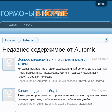
Вход
Главная
Форум
Главная
Automic
Недавнее содержимое от Automic
Вопрос медикам или кто сталкивался с
Сообщение
таким.
Когда выписывают из стационара больничный должны дать открытым,
чтобы поликлиника продолжала, идите к главврачу больницы и
требуйте все как положено
Сообщение от:
Automic
,
17 янв 2023
в разделе:
Щитовидная железа
Зачем люди пьют йод?
Сообщение
Таким раствором полощат горло при ангине или пьют для повышения
температуры тела, чтобы откосить от работы или учебы.
Сообщение от:
Automic
,
28 мар 2025
в разделе:
Йодомарин