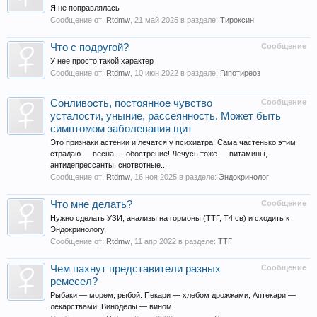
Я не поправлялась
Сообщение от:
Rtdmw
,
21 май 2025
в разделе:
Тироксин
Что с подругой?
Сообщение
У нее просто такой характер
Сообщение от:
Rtdmw
,
10 июн 2022
в разделе:
Гипотиреоз
Сонливость, постоянное чувство
Сообщение
усталости, уныние, рассеянность. Может быть
симптомом заболевания щит
Это признаки астении и лечатся у психиатра! Сама частенько этим
страдаю — весна — обострение! Лечусь тоже — витамины,
антидепрессанты, снотвотные...
Сообщение от:
Rtdmw
,
16 ноя 2025
в разделе:
Эндокринолог
Что мне делать?
Сообщение
Нужно сделать УЗИ, анализы на гормоны (ТТГ, Т4 св) и сходить к
Эндокринологу.
Сообщение от:
Rtdmw
,
11 апр 2022
в разделе:
ТТГ
Чем пахнут представители разных
Сообщение
ремесел?
Рыбаки — морем, рыбой. Пекари — хлебом дрожжами, Аптекари —
лекарствами, Виноделы — вином.