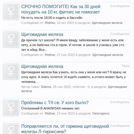
СРОЧНО ПОМОГИТЕ! Как за 30 дней
Сообщение
похудеть на 10 кг, фитнес не помогает
Не есть после 18,00 и ходить в бассейн
Сообщение от:
Rtdmw
,
10 окт 2022
в разделе:
Щитовидная железа
Щитовидная железа
Сообщение
Да причем тут школа? Я имею ввиду заболевание у меня есть или
нету, а не бабочка эта в горле. И потом: в школе я училась уже сто
лет в обед. Все...
Сообщение от:
Rtdmw
,
27 сен 2022
в разделе:
Щитовидная железа
Щитовидная железа
Тема
Щитовидная железа Как узнать, есть она у меня или нет? К врачу не
хочу идти. А знать хочется. И еще% скажите, а отчего может быть у
человека...
Автор темы:
Rtdmw
,
26 сен 2022
, ответов - 5, в разделе:
Щитовидная
железа
Проблемы с Т4 св. У кого было?
Сообщение
Отклонений В АНАЛИЗАХ никаких нет.
Сообщение от:
Rtdmw
,
13 ноя 2023
в разделе:
Гипотиреоз
Поправляются ли, от гормона щитовидной
Сообщение
железы Л-тироксина?