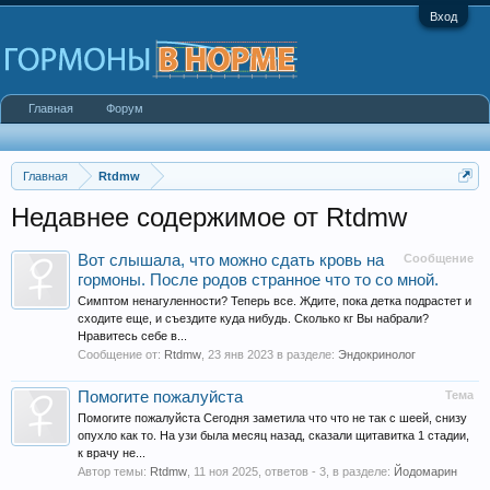
Вход
Главная
Форум
Главная
Rtdmw
Недавнее содержимое от Rtdmw
Вот слышала, что можно сдать кровь на
Сообщение
гормоны. После родов странное что то со мной.
Симптом ненагуленности? Теперь все. Ждите, пока детка подрастет и
сходите еще, и съездите куда нибудь. Сколько кг Вы набрали?
Нравитесь себе в...
Сообщение от:
Rtdmw
,
23 янв 2023
в разделе:
Эндокринолог
Помогите пожалуйста
Тема
Помогите пожалуйста Сегодня заметила что что не так с шеей, снизу
опухло как то. На узи была месяц назад, сказали щитавитка 1 стадии,
к врачу не...
Автор темы:
Rtdmw
,
11 ноя 2025
, ответов - 3, в разделе:
Йодомарин