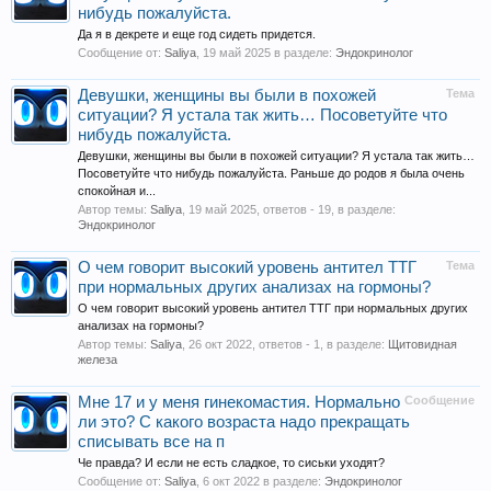
нибудь пожалуйста.
Да я в декрете и еще год сидеть придется.
Сообщение от:
Saliya
,
19 май 2025
в разделе:
Эндокринолог
Девушки, женщины вы были в похожей
Тема
ситуации? Я устала так жить… Посоветуйте что
нибудь пожалуйста.
Девушки, женщины вы были в похожей ситуации? Я устала так жить…
Посоветуйте что нибудь пожалуйста. Раньше до родов я была очень
спокойная и...
Автор темы:
Saliya
,
19 май 2025
, ответов - 19, в разделе:
Эндокринолог
О чем говорит высокий уровень антител ТТГ
Тема
при нормальных других анализах на гормоны?
О чем говорит высокий уровень антител ТТГ при нормальных других
анализах на гормоны?
Автор темы:
Saliya
,
26 окт 2022
, ответов - 1, в разделе:
Щитовидная
железа
Мне 17 и у меня гинекомастия. Нормально
Сообщение
ли это? С какого возраста надо прекращать
списывать все на п
Че правда? И если не есть сладкое, то сиськи уходят?
Сообщение от:
Saliya
,
6 окт 2022
в разделе:
Эндокринолог