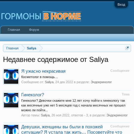
Вход
Главная
Форум
Главная
Saliya
Недавнее содержимое от Saliya
Я ужасно некрасивая
Сообщение
Косметолог в помощь…
Сообщение от:
Saliya
,
24 дек 2022
в разделе:
Эндокринолог
Гинеколог?
Тема
Гинеколог? Девочки скажите мне 12 лет хочу пойти к гинекологу так
как месячные уже нет 5 месяцев год с начала месячных не прошел
можно ли пойти...
Автор темы:
Saliya
,
26 ноя 2022
, ответов - 3, в разделе:
Эндокринолог
Девушки, женщины вы были в похожей
Сообщение
ситуации? Я устала так жить… Посоветуйте что