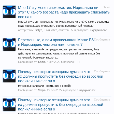
Мне 17 и у меня гинекомастия. Нормально ли
Тема
это? С какого возраста надо прекращать списывать
все на п
Мне 17 и у меня гинекомастия. Нормально ли это? С какого возраста
надо прекращать списывать все на пубертатный период?
Автор темы:
Saliya
,
6 окт 2022
, ответов - 5, в разделе:
Эндокринолог
Беременные, а вам прописывали Магне В6
Сообщение
и Йодомарин, чем они нам полезны?
Не магне, а магний- он предупреждает развитие рахитов, йод-
действует на щитовидную железу, помогая ей развиваться без
патологий. Фолиевая кислота...
Сообщение от:
Saliya
,
4 окт 2022
в разделе:
ТТГ
Почему некоторые женщины думают что
Сообщение
их должны пропустить без очереди во взрослой
поликлиннике если о
Ну как вы написали-носить еду с собой)
Сообщение от:
Saliya
,
27 сен 2022
в разделе:
Эндокринолог
Почему некоторые женщины думают что
Сообщение
их должны пропустить без очереди во взрослой
поликлиннике если о