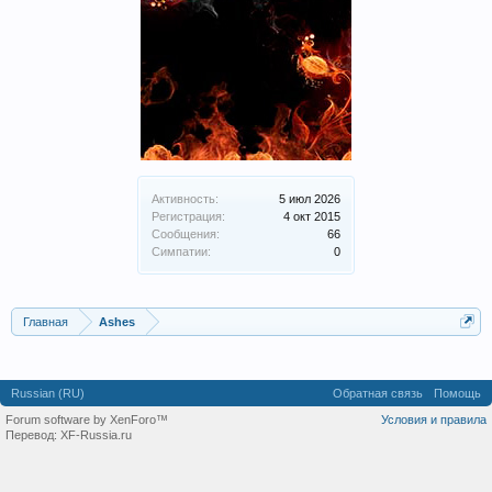
Активность:
5 июл 2026
Регистрация:
4 окт 2015
Сообщения:
66
Симпатии:
0
Главная
Ashes
Russian (RU)
Обратная связь
Помощь
Forum software by XenForo™
Условия и правила
Перевод:
XF-Russia.ru