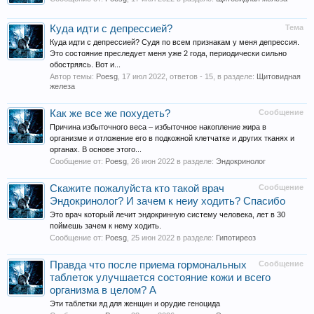
Куда идти с депрессией?
Тема
Куда идти с депрессией? Судя по всем признакам у меня депрессия.
Это состояние преследует меня уже 2 года, периодически сильно
обостряясь. Вот и...
Автор темы:
Poesg
,
17 июл 2022
, ответов - 15, в разделе:
Щитовидная
железа
Как же все же похудеть?
Сообщение
Причина избыточного веса – избыточное накопление жира в
организме и отложение его в подкожной клетчатке и других тканях и
органах. В основе этого...
Сообщение от:
Poesg
,
26 июн 2022
в разделе:
Эндокринолог
Скажите пожалуйста кто такой врач
Сообщение
Эндокринолог? И зачем к неиу ходить? Спасибо
Это врач который лечит эндокринную систему человека, лет в 30
поймешь зачем к нему ходить.
Сообщение от:
Poesg
,
25 июн 2022
в разделе:
Гипотиреоз
Правда что после приема гормональных
Сообщение
таблеток улучшается состояние кожи и всего
организма в целом? А
Эти таблетки яд для женщин и орудие геноцида