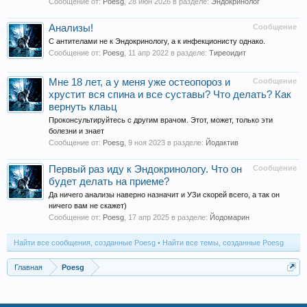
Сообщение от:
Poesg
,
28 июн 2026
в разделе:
Эндокринолог
Анализы!
Сообщение
С антителами не к Эндокринологу, а к инфекционисту однако.
Сообщение от:
Poesg
,
11 апр 2022
в разделе:
Тиреоидит
Мне 18 лет, а у меня уже остеопороз и
Сообщение
хрустит вся спина и все суставы? Что делать? Как
вернуть клаьц
Проконсультируйтесь с другим врачом. Этот, может, только эти
болезни и знает
Сообщение от:
Poesg
,
9 ноя 2023
в разделе:
Йодактив
Первый раз иду к Эндокринологу. Что он
Сообщение
будет делать на приеме?
Да ничего анализы наверно назначит и УЗи скорей всего, а так он
ничего вам не скажет)
Сообщение от:
Poesg
,
17 апр 2025
в разделе:
Йодомарин
Найти все сообщения, созданные Poesg
Найти все темы, созданные Poesg
Главная
Poesg