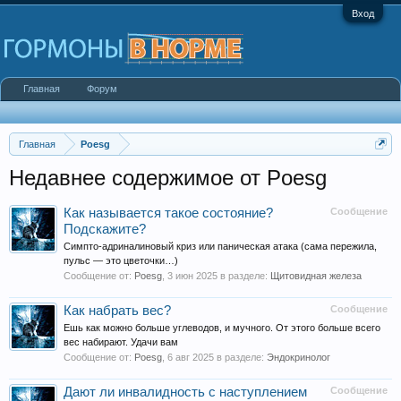
Вход
Главная
Форум
Главная
Poesg
Недавнее содержимое от Poesg
Как называется такое состояние?
Сообщение
Подскажите?
Симпто-адриналиновый криз или паническая атака (сама пережила,
пульс — это цветочки…)
Сообщение от:
Poesg
,
3 июн 2025
в разделе:
Щитовидная железа
Как набрать вес?
Сообщение
Ешь как можно больше углеводов, и мучного. От этого больше всего
вес набирают. Удачи вам
Сообщение от:
Poesg
,
6 авг 2025
в разделе:
Эндокринолог
Дают ли инвалидность с наступлением
Сообщение