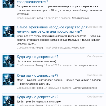
совершеннолетия?
В случае, если вопрос о причине инвалидности рассматривается в
отношении лица в возрасте 18 лет, которому ранее была установлена
категория...
Сообщение от:
Poesg
,
14 авг 2022
в разделе:
Левотироксин
Самое эфективное народное средство для
Сообщение
лечения щетовидки или профилактики?
Слышала что очень эффективно помогат такое средство — зеленые
корочки от грецких орехов (когда они еще молодые и только начинат
созревать), их...
Сообщение от:
Poesg
,
7 май 2025
в разделе:
Йодомарин
Куда идти с депрессией?
Сообщение
На гитаре играю — не помогает)
Сообщение от:
Poesg
,
17 июл 2022
в разделе:
Щитовидная железа
Куда идти с депрессией?
Сообщение
Море — бюджет не позволяет, солнце — время года, а пиво с воблой
— результатов не дает. Увы.
Сообщение от:
Poesg
,
17 июл 2022
в разделе:
Щитовидная железа
Куда идти с депрессией?
Сообщение
Да Вы прям Бог сарказма, я смотрю.
Сообщение от:
Poesg
,
17 июл 2022
в разделе:
Щитовидная железа