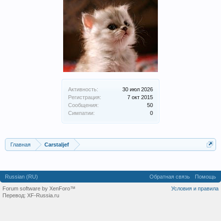
Активность:
30 июл 2026
Регистрация:
7 окт 2015
Сообщения:
50
Симпатии:
0
Главная
Carstaljef
Russian (RU)
Обратная связь
Помощь
Forum software by XenForo™
Условия и правила
Перевод:
XF-Russia.ru