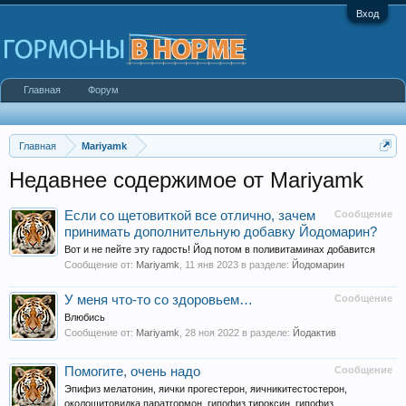
Вход
Главная
Форум
Главная
Mariyamk
Недавнее содержимое от Mariyamk
Если со щетовиткой все отлично, зачем
Сообщение
принимать дополнительную добавку Йодомарин?
Вот и не пейте эту гадость! Йод потом в поливитаминах добавится
Сообщение от:
Mariyamk
,
11 янв 2023
в разделе:
Йодомарин
У меня что-то со здоровьем…
Сообщение
Влюбись
Сообщение от:
Mariyamk
,
28 ноя 2022
в разделе:
Йодактив
Помогите, очень надо
Сообщение
Эпифиз мелатонин, яички прогестерон, яичникитестостерон,
околощитовидка паратгормон, гипофиз тироксин, гипофиз