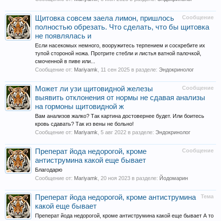
Щитовка совсем заела лимон, пришлось
Сообщение
полностью обрезать. Что сделать, что бы щитовка
не появлялась и
Если насекомых немного, вооружитесь терпением и соскребите их
тупой стороной ножа. Протрите стебли и листья ватной палочкой,
смоченной в пиве или...
Сообщение от:
Mariyamk
,
11 сен 2025
в разделе:
Эндокринолог
Может ли узи щитовидной железы
Сообщение
выявить отклонения от нормы не сдавая анализы
на гормоны щитовидной ж
Вам анализов жалко? Так картина достовернее будет. Или боитесь
кровь сдавать? Так из вены не больно!
Сообщение от:
Mariyamk
,
5 авг 2022
в разделе:
Эндокринолог
Преперат йода недорогой, кроме
Сообщение
антиструмина какой еще бывает
Благодарю
Сообщение от:
Mariyamk
,
20 ноя 2023
в разделе:
Йодомарин
Преперат йода недорогой, кроме антиструмина
Тема
какой еще бывает
Преперат йода недорогой, кроме антиструмина какой еще бывает А то