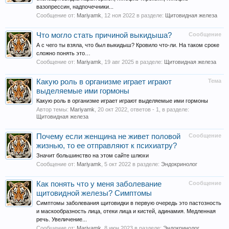
вазопрессин, надпочечники...
Сообщение от:
Mariyamk
,
12 ноя 2022
в разделе:
Щитовидная железа
Что могло стать причиной выкидыша?
Сообщение
А с чего ты взяла, что был выкидыш? Кровило что-ли. На таком сроке
сложно понять это…
Сообщение от:
Mariyamk
,
19 авг 2025
в разделе:
Щитовидная железа
Какую роль в организме играет играют
Тема
выделяемые ими гормоны
Какую роль в организме играет играют выделяемые ими гормоны
Автор темы:
Mariyamk
,
20 окт 2022
, ответов - 1, в разделе:
Щитовидная железа
Почему если женщина не живет половой
Сообщение
жизнью, то ее отправляют к психиатру?
Значит большинство на этом сайте шлюхи
Сообщение от:
Mariyamk
,
5 окт 2022
в разделе:
Эндокринолог
Как понять что у меня заболевание
Сообщение
щитовидной железы? Симптомы
Симптомы заболевания щитовидки в первую очередь это пастозность
и маскообразность лица, отеки лица и кистей, адинамия. Медленная
речь. Увеличение...
Сообщение от:
Mariyamk
,
8 июн 2023
в разделе:
Эндокринолог