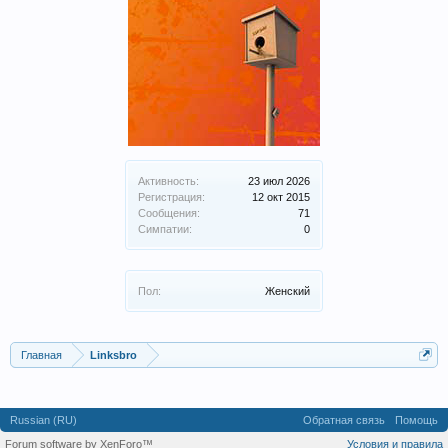
Активность:
23 июл 2026
Регистрация:
12 окт 2015
Сообщения:
71
Симпатии:
0
Пол:
Женский
Главная
Linksbro
Russian (RU)
Обратная связь
Помощь
Forum software by XenForo™
Условия и правила