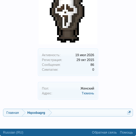
Активность:
19 июл 2026
Регистрация:
29 окт 2015
Сообщения:
86
Симпатии:
0
Пол:
Женский
Адрес:
Тюмень
Главная
Hqoxbagrg
Russian (RU)
Обратная связь
Помощь