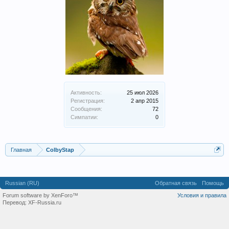
Активность:
25 июл 2026
Регистрация:
2 апр 2015
Сообщения:
72
Симпатии:
0
Главная
ColbyStap
Russian (RU)
Обратная связь
Помощь
Forum software by XenForo™
Условия и правила
Перевод:
XF-Russia.ru