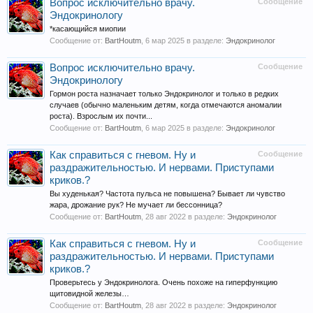
Вопрос исключительно врачу.
Сообщение
Эндокринологу
*касающийся миопии
Сообщение от:
BartHoutm
,
6 мар 2025
в разделе:
Эндокринолог
Вопрос исключительно врачу.
Сообщение
Эндокринологу
Гормон роста назначает только Эндокринолог и только в редких
случаев (обычно маленьким детям, когда отмечаются аномалии
роста). Взрослым их почти...
Сообщение от:
BartHoutm
,
6 мар 2025
в разделе:
Эндокринолог
Как справиться с гневом. Ну и
Сообщение
раздражительностью. И нервами. Приступами
криков.?
Вы худенькая? Частота пульса не повышена? Бывает ли чувство
жара, дрожание рук? Не мучает ли бессонница?
Сообщение от:
BartHoutm
,
28 авг 2022
в разделе:
Эндокринолог
Как справиться с гневом. Ну и
Сообщение
раздражительностью. И нервами. Приступами
криков.?
Проверьтесь у Эндокринолога. Очень похоже на гиперфункцию
щитовидной железы…
Сообщение от:
BartHoutm
,
28 авг 2022
в разделе:
Эндокринолог