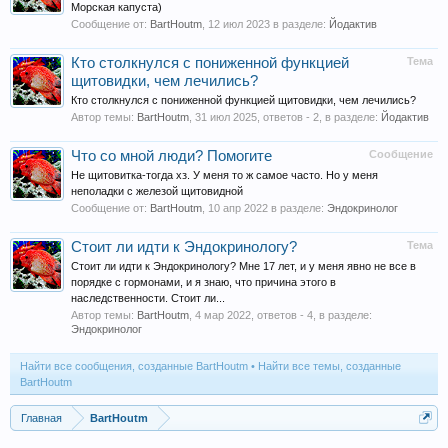
Морская капуста)
Сообщение от:
BartHoutm
,
12 июл 2023
в разделе:
Йодактив
Кто столкнулся с пониженной функцией
Тема
щитовидки, чем лечились?
Кто столкнулся с пониженной функцией щитовидки, чем лечились?
Автор темы:
BartHoutm
,
31 июл 2025
, ответов - 2, в разделе:
Йодактив
Что со мной люди? Помогите
Сообщение
Не щитовитка-тогда хз. У меня то ж самое часто. Но у меня
неполадки с железой щитовидной
Сообщение от:
BartHoutm
,
10 апр 2022
в разделе:
Эндокринолог
Стоит ли идти к Эндокринологу?
Тема
Стоит ли идти к Эндокринологу? Мне 17 лет, и у меня явно не все в
порядке с гормонами, и я знаю, что причина этого в
наследственности. Стоит ли...
Автор темы:
BartHoutm
,
4 мар 2022
, ответов - 4, в разделе:
Эндокринолог
Найти все сообщения, созданные BartHoutm
Найти все темы, созданные
BartHoutm
Главная
BartHoutm