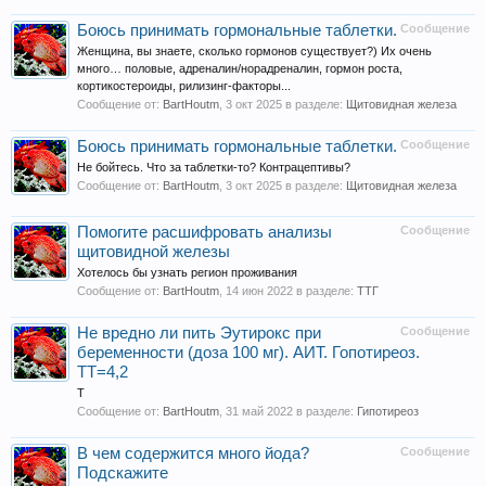
Боюсь принимать гормональные таблетки.
Сообщение
Женщина, вы знаете, сколько гормонов существует?) Их очень
много… половые, адреналин/норадреналин, гормон роста,
кортикостероиды, рилизинг-факторы...
Сообщение от:
BartHoutm
,
3 окт 2025
в разделе:
Щитовидная железа
Боюсь принимать гормональные таблетки.
Сообщение
Не бойтесь. Что за таблетки-то? Контрацептивы?
Сообщение от:
BartHoutm
,
3 окт 2025
в разделе:
Щитовидная железа
Помогите расшифровать анализы
Сообщение
щитовидной железы
Хотелось бы узнать регион проживания
Сообщение от:
BartHoutm
,
14 июн 2022
в разделе:
ТТГ
Не вредно ли пить Эутирокс при
Сообщение
беременности (доза 100 мг). АИТ. Гопотиреоз.
ТТ=4,2
T
Сообщение от:
BartHoutm
,
31 май 2022
в разделе:
Гипотиреоз
В чем содержится много йода?
Сообщение
Подскажите