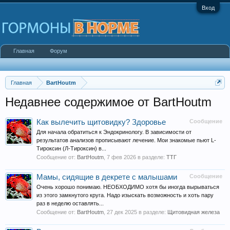
Вход
Главная
Форум
Главная
BartHoutm
Недавнее содержимое от BartHoutm
Как вылечить щитовидку? Здоровье
Сообщение
Для начала обратиться к Эндокринологу. В зависимости от
результатов анализов прописывают лечение. Мои знакомые пьют L-
Тироксин (Л-Тироксин) в...
Сообщение от:
BartHoutm
,
7 фев 2026
в разделе:
ТТГ
Мамы, сидящие в декрете с малышами
Сообщение
Очень хорошо понимаю. НЕОБХОДИМО хотя бы иногда вырываться
из этого замкнутого круга. Надо изыскать возможность и хоть пару
раз в неделю оставлять...
Сообщение от:
BartHoutm
,
27 дек 2025
в разделе:
Щитовидная железа