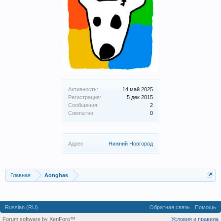
Активность:
14 май 2025
Регистрация:
5 дек 2015
Сообщения:
2
Симпатии:
0
Адрес:
Нижний Новгород
Главная
Aonghas
Russian (RU)
Обратная связь
Помощь
Forum software by XenForo™
Условия и правила