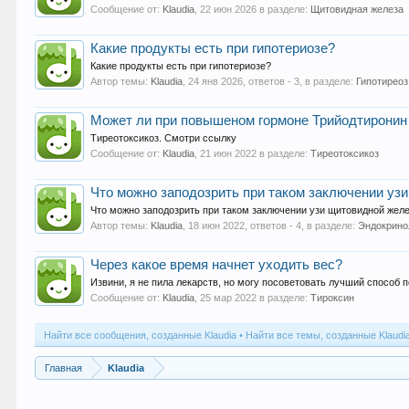
Сообщение от:
Klaudia
,
22 июн 2026
в разделе:
Щитовидная железа
Какие продукты есть при гипотериозе?
Какие продукты есть при гипотериозе?
Автор темы:
Klaudia
,
24 янв 2026
, ответов - 3, в разделе:
Гипотиреоз
Может ли при повышеном гормоне Трийодтиронин 
Тиреотоксикоз. Смотри ссылку
Сообщение от:
Klaudia
,
21 июн 2022
в разделе:
Тиреотоксикоз
Что можно заподозрить при таком заключении уз
Что можно заподозрить при таком заключении узи щитовидной желез
Автор темы:
Klaudia
,
18 июн 2022
, ответов - 4, в разделе:
Эндокрино
Через какое время начнет уходить вес?
Извини, я не пила лекарств, но могу посоветовать лучший способ
Сообщение от:
Klaudia
,
25 мар 2022
в разделе:
Тироксин
Найти все сообщения, созданные Klaudia
Найти все темы, созданные Klaudi
Главная
Klaudia