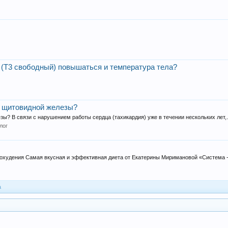
(Т3 свободный) повышаться и температура тела?
и щитовидной железы?
ы? В связи с нарушением работы сердца (тахикардия) уже в течении нескольких лет,.
лог
 похудения Самая вкусная и эффективная диета от Екатерины Миримановой «Система -6
a