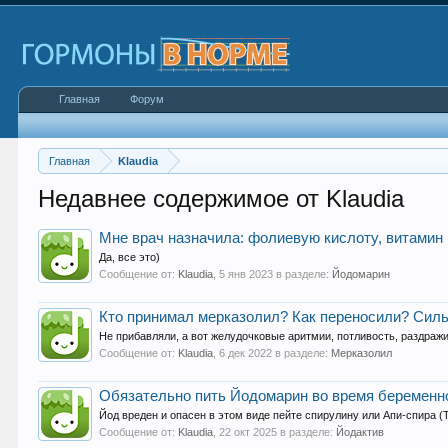
Главная
Форум
Главная
Klaudia
Недавнее содержимое от Klaudia
Мне врач назначила: фолиевую кислоту, витамин 
Да, все это)
Сообщение от:
Klaudia
,
5 янв 2023
в разделе:
Йодомарин
Кто принимал мерказолил? Как переносили? Силь
Не прибавляли, а вот желудочковые аритмии, потливость, раздраж
Сообщение от:
Klaudia
,
6 дек 2022
в разделе:
Мерказолил
Обязательно пить Йодомарин во время беременно
Йод вреден и опасен в этом виде пейте спирулину или Апи-спира (
Сообщение от:
Klaudia
,
22 окт 2025
в разделе:
Йодактив