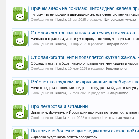
Причем здесь не понимаю щитовидная железа при
Потому что непорядок в щитовидной железе очень сильно на псих
Сообщение от:
Klaudia
,
16 авг 2025
в разделе:
Щитовидная железа
От сладкого тошнит и появляется жуткая жажда. 
Начните с терапевта, и если уж потребуется консультация гастроэ
Сообщение от:
Klaudia
,
19 мар 2025
в разделе:
Эндокринолог
От сладкого тошнит и появляется жуткая жажда. 
Обследуйтесь, это будет намного правильнее, чем сидеть и на ро
Сообщение от:
Klaudia
,
19 мар 2025
в разделе:
Эндокринолог
Ребенок на грудном вскармливании перебирает вес
Ничего не делать, ножками пойдет — похудеет. Мой даже в минус 
Сообщение от:
Klaudia
,
17 фев 2023
в разделе:
Эндокринолог
Про лекарства и витамины
Витамин е, фолиевую и Йодомарин прописывают всем, остальное 
Сообщение от:
Klaudia
,
4 авг 2022
в разделе:
Щитовидная железа
По причине болезни щитовидки врач сказал пойти 
Серьезно будет, когда рожать соберетесь.