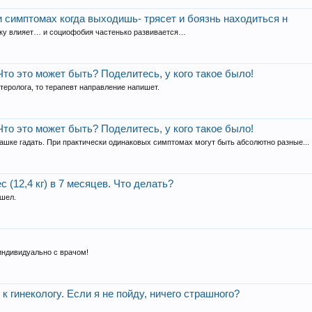
 симптомах когда выходишь- трясет и боязнь находиться н
ику влияет… и социофобия частенько развивается…
Что это может быть? Поделитесь, у кого такое было!
нтеролога, то терапевт направление напишет.
Что это может быть? Поделитесь, у кого такое было!
машке гадать. При практически одинаковых симптомах могут быть абсолютно разные...
 (12,4 кг) в 7 месяцев. Что делать?
ушел.
индивидуально с врачом!
к гинекологу. Если я не пойду, ничего страшного?