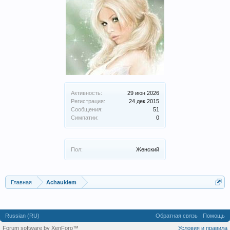
Активность:
29 июн 2026
Регистрация:
24 дек 2015
Сообщения:
51
Симпатии:
0
Пол:
Женский
Главная
Achaukiem
Russian (RU)
Обратная связь
Помощь
Forum software by XenForo™
Условия и правила