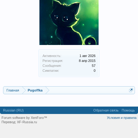
Активность:
1 авг 2026
Регистрация:
8 апр 2015
Сообщения:
57
Симпатии:
0
Главная
Pugoffka
Russian (RU)
Обратная связь
Помощь
Forum software by XenForo™
Условия и правила
Перевод:
XF-Russia.ru