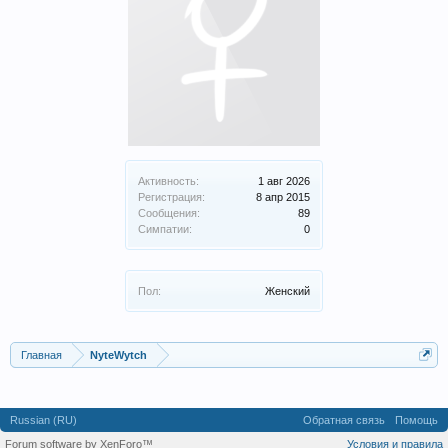
Активность:
1 авг 2026
Регистрация:
8 апр 2015
Сообщения:
89
Симпатии:
0
Пол:
Женский
Главная
NyteWytch
Russian (RU)
Обратная связь
Помощь
Forum software by XenForo™
Условия и правила