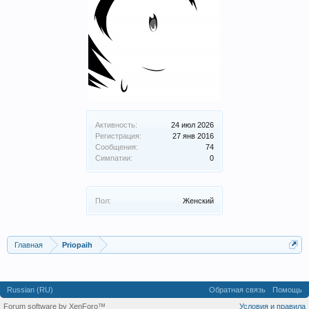
Активность:
24 июл 2026
Регистрация:
27 янв 2016
Сообщения:
74
Симпатии:
0
Пол:
Женский
Главная
Priopaih
Russian (RU)
Обратная связь
Помощь
Forum software by XenForo™
Условия и правила