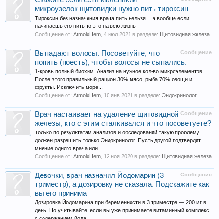
Скажите если есть маленький
микроузелок щитовидки нужно пить тироксин
Тироксин без назначения врача пить нельзя… а вообще если
начинаешь его пить то это на всю жизнь
Сообщение от:
AtmoloHem
,
4 июл 2021
в разделе:
Щитовидная железа
Выпадают волосы. Посоветуйте, что
Сообщение
попить (поесть), чтобы волосы не сыпались.
1-кровь полный биохим. Анализ на нужное кол-во микроэлементов.
После этого правильный рацион 30% мясо, рыба 70% овощи и
фрукты. Исключить море...
Сообщение от:
AtmoloHem
,
10 янв 2021
в разделе:
Эндокринолог
Врач настаивает на удаление щитовидной
Сообщение
железы, кто с этим сталкивался и что посоветуете?
Только по результатам анализов и обследований такую проблему
должен разрешить только Эндокринолог. Пусть другой подтвердит
мнение одного врача или...
Сообщение от:
AtmoloHem
,
12 ноя 2020
в разделе:
Щитовидная железа
Девочки, врач назначил Йодомарин (3
Сообщение
триместр), а дозировку не сказала. Подскажите как
вы его принима
Дозировка Йодомарина при беременности в 3 триместре — 200 мг в
день. Но учитывайте, если вы уже принимаете витаминный комплекс
с содержанием йода....