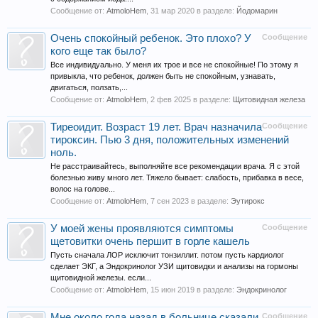
Сообщение от:
AtmoloHem
,
31 мар 2020
в разделе:
Йодомарин
Очень спокойный ребенок. Это плохо? У
Сообщение
кого еще так было?
Все индивидуально. У меня их трое и все не спокойные! По этому я
привыкла, что ребенок, должен быть не спокойным, узнавать,
двигаться, ползать,...
Сообщение от:
AtmoloHem
,
2 фев 2025
в разделе:
Щитовидная железа
Тиреоидит. Возраст 19 лет. Врач назначила
Сообщение
тироксин. Пью 3 дня, положительных изменений
ноль.
Не расстраивайтесь, выполняйте все рекомендации врача. Я с этой
болезнью живу много лет. Тяжело бывает: слабость, прибавка в весе,
волос на голове...
Сообщение от:
AtmoloHem
,
7 сен 2023
в разделе:
Эутирокс
У моей жены проявляются симптомы
Сообщение
щетовитки очень першит в горле кашель
Пусть сначала ЛОР исключит тонзиллит. потом пусть кардиолог
сделает ЭКГ, а Эндокринолог УЗИ щитовидки и анализы на гормоны
щитовидной железы. если...
Сообщение от:
AtmoloHem
,
15 июн 2019
в разделе:
Эндокринолог
Мне около года назад в больнице сказали
Сообщение