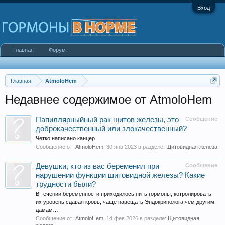
Вход
Главная
Форум
Главная
AtmoloHem
Недавнее содержимое от AtmoloHem
Папиллярныйный рак щитов железы, это
Сообщение
доброкачественный или злокачественный?
Четко написано канцер
Сообщение от:
AtmoloHem
,
30 янв 2023
в разделе:
Щитовидная железа
Девушки, кто из вас беременил при
Сообщение
нарушении функции щитовидной железы? Какие
трудности были?
В течении беременности приходилось пить гормоны, котролировать
их уровень сдавая кровь, чаще навещать Эндокринолога чем другим
дамам…
Сообщение от:
AtmoloHem
,
14 фев 2026
в разделе:
Щитовидная