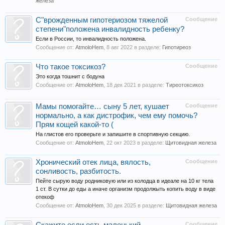
железа
С"врожденным гипотериозом тяжелой
Сообщение
степени"положена инвалидность ребенку?
Если в России, то инвалидность положена.
Сообщение от:
AtmoloHem
,
8 авг 2022
в разделе:
Гипотиреоз
Что такое токсикоз?
Сообщение
Это когда тошнит с бодуна
Сообщение от:
AtmoloHem
,
18 дек 2021
в разделе:
Тиреотоксикоз
Мамы помогайте… сыну 5 лет, кушает
Сообщение
нормально, а как дистрофик, чем ему помочь?
Прям кощей какой-то (
На глистов его проверьте и запишите в спортивную секцию.
Сообщение от:
AtmoloHem
,
22 окт 2023
в разделе:
Щитовидная железа
Хронический отек лица, вялость,
Сообщение
сонливость, разбитость.
Пейте сырую воду родниковую или из колодца в идеале на 10 кг тела
1 ст. В сутки до еды а иначе организм продолжыть копить воду в виде
отекоф
Сообщение от:
AtmoloHem
,
30 дек 2025
в разделе:
Щитовидная железа
Сообщение