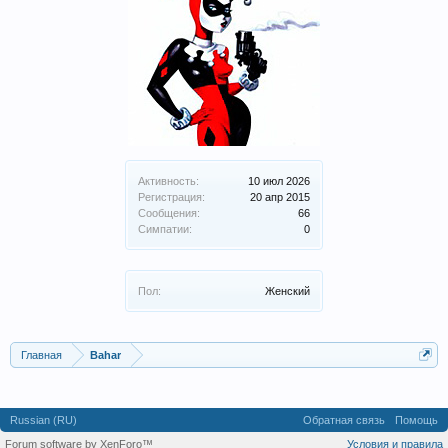
Активность:
10 июл 2026
Регистрация:
20 апр 2015
Сообщения:
66
Симпатии:
0
Пол:
Женский
Главная
Bahar
Russian (RU)
Обратная связь
Помощь
Forum software by XenForo™
Условия и правила