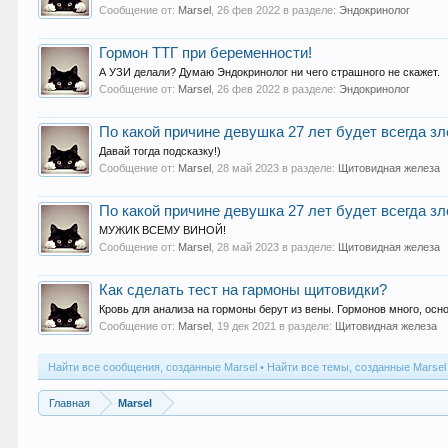
Сообщение от:
Marsel
,
26 фев 2022
в разделе:
Эндокринолог
Гормон ТТГ при беременности!
А УЗИ делали? Думаю Эндокринолог ни чего страшного не скажет.
Сообщение от:
Marsel
,
26 фев 2022
в разделе:
Эндокринолог
По какой причине девушка 27 лет будет всегда з
Давай тогда подсказку!)
Сообщение от:
Marsel
,
28 май 2023
в разделе:
Щитовидная железа
По какой причине девушка 27 лет будет всегда з
МУЖИК ВСЕМУ ВИНОЙ!
Сообщение от:
Marsel
,
28 май 2023
в разделе:
Щитовидная железа
Как сделать тест на гармоны щитовидки?
Кровь для анализа на гормоны берут из вены. Гормонов много, осно
Сообщение от:
Marsel
,
19 дек 2021
в разделе:
Щитовидная железа
Найти все сообщения, созданные Marsel
Найти все темы, созданные Marsel
Главная
Marsel