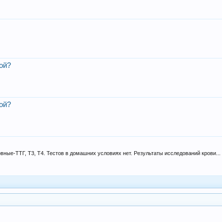
лой?
лой?
вные-ТТГ, Т3, Т4. Тестов в домашних условиях нет. Результаты исследований крови...