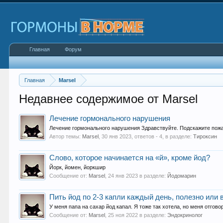
Главная
Форум
Главная
Marsel
Недавнее содержимое от Marsel
Лечение гормонального нарушения
Лечение гормонального нарушения Здравствуйте. Подскажите пожал
Автор темы:
Marsel
,
30 янв 2023
, ответов - 4, в разделе:
Тироксин
Слово, которое начинается на «й», кроме йод?
Йорк, йомен, йоркшир
Сообщение от:
Marsel
,
24 янв 2023
в разделе:
Йодомарин
Пить йод по 2-3 капли каждый день, полезно или
У меня папа на сахар йод капал. Я тоже так хотела, но меня отгово
Сообщение от:
Marsel
,
25 ноя 2022
в разделе:
Эндокринолог