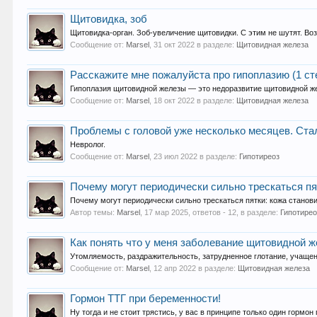
Щитовидка, зоб
Щитовидка-орган. Зоб-увеличение щитовидки. С этим не шутят. Во
Сообщение от:
Marsel
,
31 окт 2022
в разделе:
Щитовидная железа
Расскажите мне пожалуйста про гипоплазию (1 с
Гипоплазия щитовидной железы — это недоразвитие щитовидной же
Сообщение от:
Marsel
,
18 окт 2022
в разделе:
Щитовидная железа
Проблемы с головой уже несколько месяцев. Ста
Невролог.
Сообщение от:
Marsel
,
23 июл 2022
в разделе:
Гипотиреоз
Почему могут периодически сильно трескаться пя
Почему могут периодически сильно трескаться пятки: кожа стано
Автор темы:
Marsel
,
17 мар 2025
, ответов - 12, в разделе:
Гипотирео
Как понять что у меня заболевание щитовидной
Утомляемость, раздражительность, затрудненное глотание, учащен
Сообщение от:
Marsel
,
12 апр 2022
в разделе:
Щитовидная железа
Гормон ТТГ при беременности!
Ну тогда и не стоит трястись, у вас в принципе только один гормо