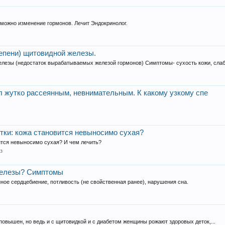
зможно изменение гормонов. Лечит Эндокринолог.
тепени) щитовидной железы.
лезы (недостаток вырабатываемых железой гормонов) Симптомы- сухость кожи, слабо
л жутко рассеянным, невнимательным. К какому узкому спе
тки: кожа становится невыносимо сухая?
вится невыносимо сухая? И чем лечить?
з
 железы? Симптомы
ное сердцебиение, потливость (не свойственная ранее), нарушения сна.
н повышен, но ведь и с щитовидкой и с диабетом женщины рожают здоровых деток,...