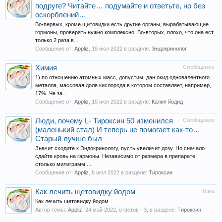
подруге? Читайте… подумайте и ответьте, но без
оскорблений…
Во-первых, кроме щитовидки есть другие органы, вырабатывающие
гормоны, проверять нужно комплексно. Во-вторых, плохо, что она ест
только 2 раза в...
Сообщение от:
Appliz
,
19 июл 2022
в разделе:
Эндокринолог
Химия
Сообщение
1) по отношению атомных масс, допустим: дан окид одновалентного
металла, массовая доля кислорода в котором составляет, например,
17%. Че за...
Сообщение от:
Appliz
,
10 июл 2022
в разделе:
Калия йодид
Люди, почему L- Тироксин 50 изменился
Сообщение
(маленький стал) И теперь не помогает как-то…
Старый лучше был
Значит сходите к Эндокринологу, пусть увеличит дозу. Но сначало
сдайте кровь на гармоны. Независимо от размера в препарате
столько милиграмм,...
Сообщение от:
Appliz
,
8 июл 2022
в разделе:
Тироксин
Как лечить щетовидку йодом
Тема
Как лечить щетовидку йодом
Автор темы:
Appliz
,
24 май 2022
, ответов - 3, в разделе:
Тироксин