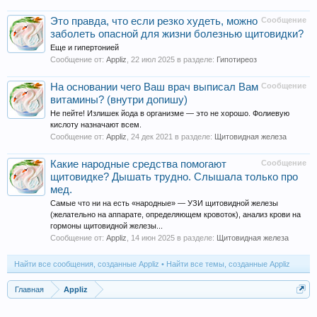
Это правда, что если резко худеть, можно
Сообщение
заболеть опасной для жизни болезнью щитовидки?
Еще и гипертонией
Сообщение от:
Appliz
,
22 июл 2025
в разделе:
Гипотиреоз
На основании чего Ваш врач выписал Вам
Сообщение
витамины? (внутри допишу)
Не пейте! Излишек йода в организме — это не хорошо. Фолиевую
кислоту назначают всем.
Сообщение от:
Appliz
,
24 дек 2021
в разделе:
Щитовидная железа
Какие народные средства помогают
Сообщение
щитовидке? Дышать трудно. Слышала только про
мед.
Самые что ни на есть «народные» — УЗИ щитовидной железы
(желательно на аппарате, определяющем кровоток), анализ крови на
гормоны щитовидной железы...
Сообщение от:
Appliz
,
14 июн 2025
в разделе:
Щитовидная железа
Найти все сообщения, созданные Appliz
Найти все темы, созданные Appliz
Главная
Appliz