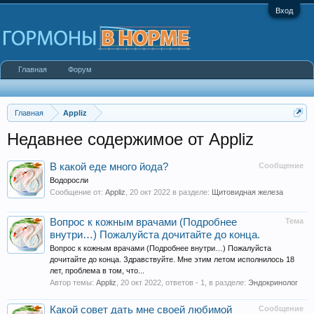
Вход
Главная
Форум
Главная
Appliz
Недавнее содержимое от Appliz
В какой еде много йода?
Сообщение
Водоросли
Сообщение от:
Appliz
,
20 окт 2022
в разделе:
Щитовидная железа
Вопрос к кожным врачами (Подробнее
Тема
внутри…) Пожалуйста дочитайте до конца.
Вопрос к кожным врачами (Подробнее внутри…) Пожалуйста
дочитайте до конца. Здравствуйте. Мне этим летом исполнилось 18
лет, проблема в том, что...
Автор темы:
Appliz
,
20 окт 2022
, ответов - 1, в разделе:
Эндокринолог
Какой совет дать мне своей любимой
Сообщение