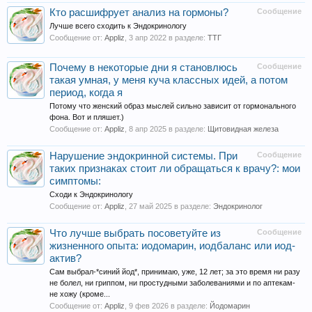
Кто расшифрует анализ на гормоны?
Сообщение
Лучше всего сходить к Эндокринологу
Сообщение от:
Appliz
,
3 апр 2022
в разделе:
ТТГ
Почему в некоторые дни я становлюсь
Сообщение
такая умная, у меня куча классных идей, а потом
период, когда я
Потому что женский образ мыслей сильно зависит от гормонального
фона. Вот и пляшет.)
Сообщение от:
Appliz
,
8 апр 2025
в разделе:
Щитовидная железа
Нарушение эндокринной системы. При
Сообщение
таких признаках стоит ли обращаться к врачу?: мои
симптомы:
Сходи к Эндокринологу
Сообщение от:
Appliz
,
27 май 2025
в разделе:
Эндокринолог
Что лучше выбрать посоветуйте из
Сообщение
жизненного опыта: иодомарин, иодбаланс или иод-
актив?
Сам выбрал-*синий йод*, принимаю, уже, 12 лет; за это время ни разу
не болел, ни гриппом, ни простудными заболеваниями и по аптекам-
не хожу (кроме...
Сообщение от:
Appliz
,
9 фев 2026
в разделе:
Йодомарин