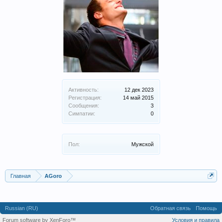
Активность:
12 дек 2023
Регистрация:
14 май 2015
Сообщения:
3
Симпатии:
0
Пол:
Мужской
Главная
AGoro
Russian (RU)
Обратная связь
Помощь
Forum software by XenForo™
Условия и правила